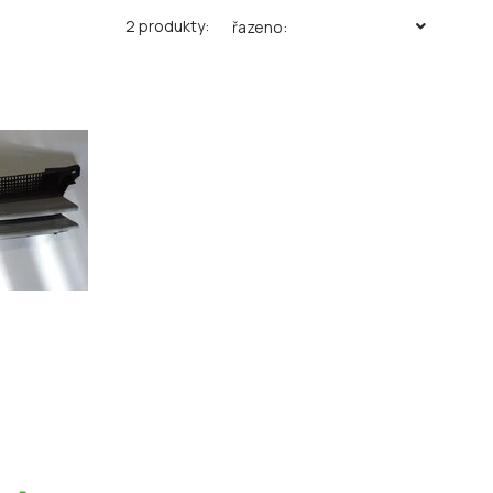
2 produkty:
řazeno: