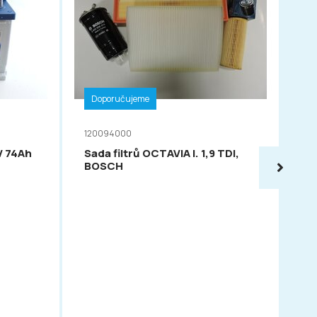
Doporučujeme
D
120094000
11
V 74Ah
Sada filtrů OCTAVIA I. 1,9 TDI,
VA
BOSCH
54
PO
OC
FAB
FE
ro