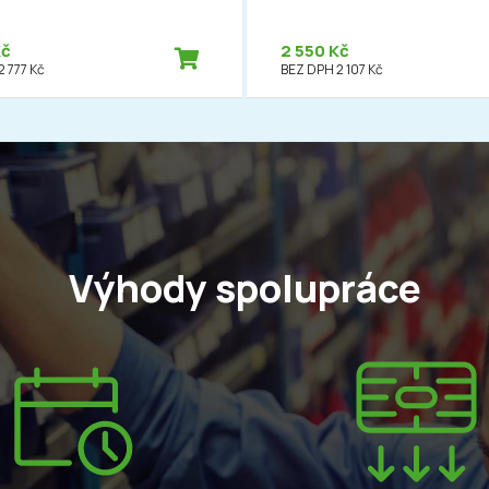
Kč
2 550 Kč
 777 Kč
BEZ DPH 2 107 Kč
Výhody spolupráce