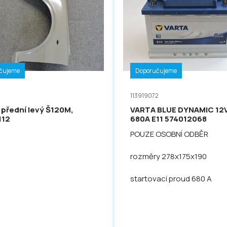
čujeme
Doporučujeme
113919072
 přední levý Š120M,
VARTA BLUE DYNAMIC 12
112
680A E11 574012068
POUZE OSOBNÍ ODBĚR
rozměry 278x175x190
startovací proud 680 A