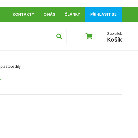
KONTAKTY
O NÁS
ČLÁNKY
PŘIHLÁSIT SE
0 položek
Košík
 plastové díly
y