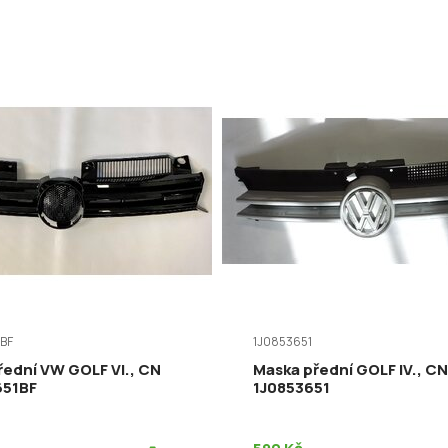
BF
1J0853651
řední VW GOLF VI., CN
Maska přední GOLF IV., CN
651BF
1J0853651