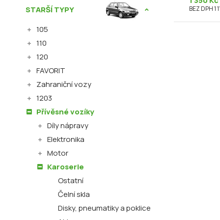
1 350 Kč
STARŠÍ TYPY
BEZ DPH 1 1
105
110
120
FAVORIT
Zahraniční vozy
1203
Přívěsné vozíky
Díly nápravy
Elektronika
Motor
Karoserie
Ostatní
Čelní skla
Disky, pneumatiky a poklice