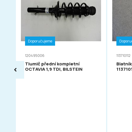
Doporučujeme
Doporu
120495006
113710112
Tlumič přední kompletní
Blatník
OCTAVIA 1,9 TDI, BILSTEIN
113710