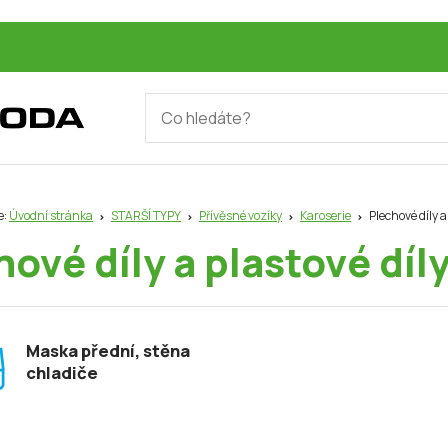
e:
Úvodní stránka
STARŠÍ TYPY
Přívěsné vozíky
Karoserie
Plechové díly a
ové díly a plastové díl
Maska přední, stěna
chladiče