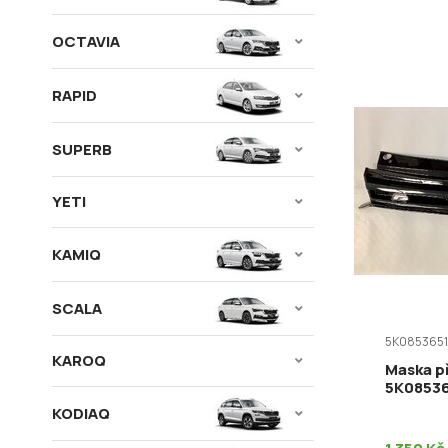
OCTAVIA
RAPID
SUPERB
YETI
KAMIQ
SCALA
5K0853651
KAROQ
Maska p
5K0853
KODIAQ