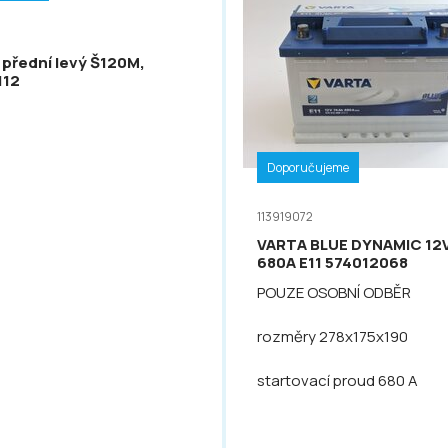
 přední levý Š120M,
112
Doporučujeme
113919072
VARTA BLUE DYNAMIC 12
680A E11 574012068
POUZE OSOBNÍ ODBĚR
rozměry 278x175x190
startovací proud 680 A