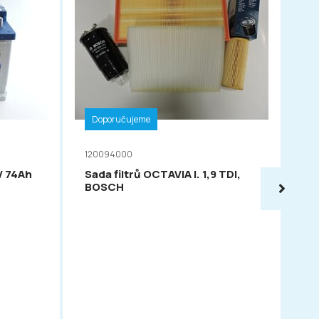
Doporučujeme
D
120094000
11
V 74Ah
Sada filtrů OCTAVIA I. 1,9 TDI,
VA
BOSCH
54
PO
OC
FAB
FE