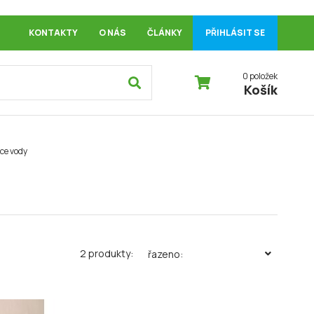
KONTAKTY
O NÁS
ČLÁNKY
PŘIHLÁSIT SE
0 položek
Košík
ce vody
2 produkty:
řazeno: