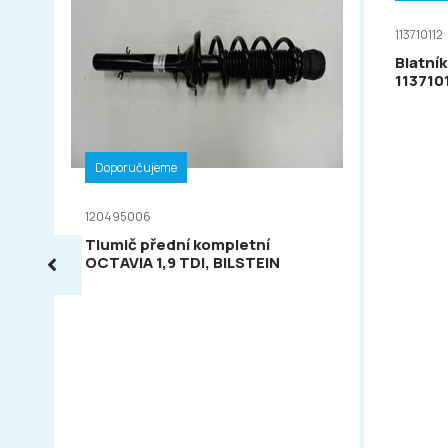
113710112
Blatník
113710
Doporučujeme
120495006
Tlumič přední kompletní
OCTAVIA 1,9 TDI, BILSTEIN