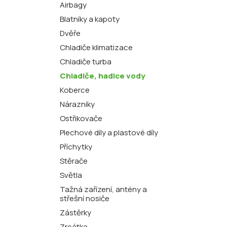
Airbagy
Blatníky a kapoty
Dvěře
Chladiče klimatizace
Chladiče turba
Chladiče, hadice vody
Koberce
Nárazníky
Ostřikovače
Plechové díly a plastové díly
Příchytky
Stěrače
Světla
Tažná zařízení, antény a
střešní nosiče
Zástěrky
Zrcátka