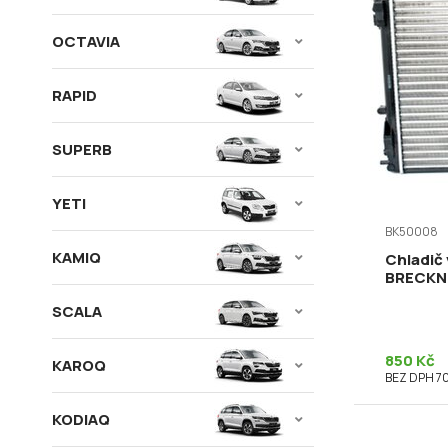
OCTAVIA
RAPID
SUPERB
YETI
BK50008
KAMIQ
Chladič
BRECKN
SCALA
850 Kč
KAROQ
BEZ DPH 70
KODIAQ