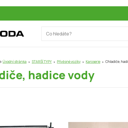
e:
Úvodní stránka
STARŠÍ TYPY
Přívěsné vozíky
Karoserie
Chladiče, hadi
diče, hadice vody