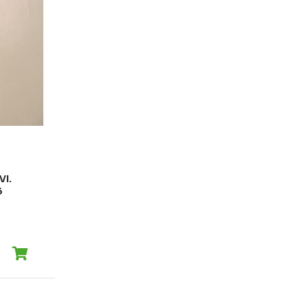
VI.
6