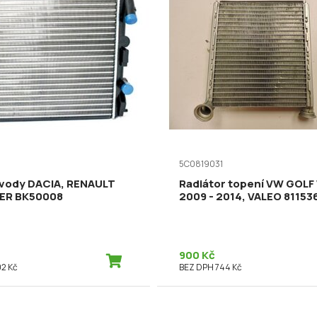
5C0819031
 vody DACIA, RENAULT
Radiátor topení VW GOLF 
ER BK50008
2009 - 2014, VALEO 81153
900 Kč
2 Kč
BEZ DPH 744 Kč