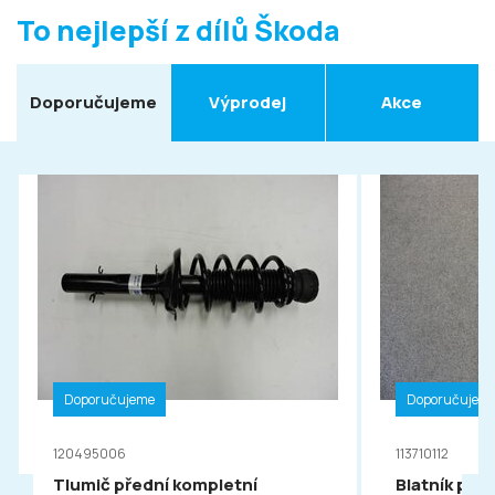
To nejlepší z dílů Škoda
Doporučujeme
Výprodej
Akce
Doporučujeme
Doporučujem
120495006
113710112
Tlumič přední kompletní
Blatník pře