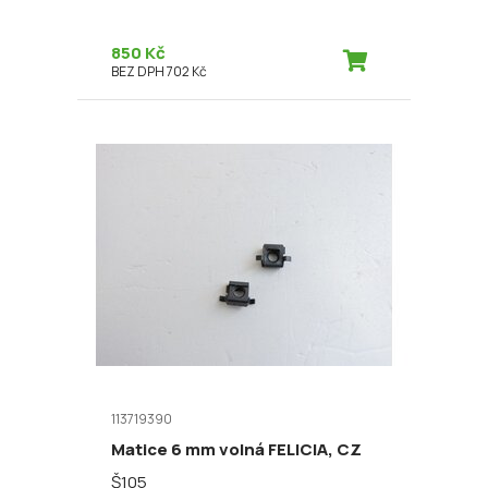
850 Kč
BEZ DPH 702 Kč
113719390
Matice 6 mm volná FELICIA, CZ
Š105