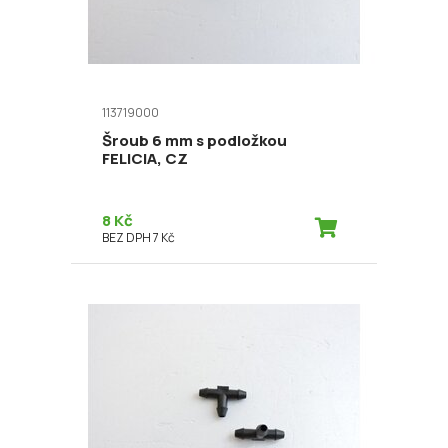
113719000
Šroub 6 mm s podložkou
FELICIA, CZ
8 Kč
BEZ DPH 7 Kč