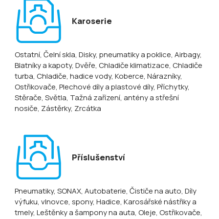
Karoserie
Ostatní
, Čelní skla
, Disky, pneumatiky a poklice
, Airbagy
,
Blatníky a kapoty
, Dvěře
, Chladiče klimatizace
, Chladiče
turba
, Chladiče, hadice vody
, Koberce
, Nárazníky
,
Ostřikovače
, Plechové díly a plastové díly
, Příchytky
,
Stěrače
, Světla
, Tažná zařízení, antény a střešní
nosiče
, Zástěrky
, Zrcátka
Příslušenství
Pneumatiky
, SONAX
, Autobaterie
, Čističe na auto
, Díly
výfuku, vlnovce, spony
, Hadice
, Karosářské nástřiky a
tmely
, Leštěnky a šampony na auta
, Oleje
, Ostřikovače,