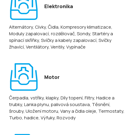
Elektronika
Alternátory
, Cívky
, Čidla
, Kompresory klimatizace
,
Moduly zapalovací, rozdělovač
, Sondy
, Startéry a
spínací skříňky
, Svíčky a kabely zapalovací
, Svíčky
žhavící
, Ventilátory
, Ventily
, Vypínače
Motor
Čerpadla, vstřiky, klapky
, Díly topení
, Filtry
, Hadice a
trubky
, Lanka plynu, palivová soustava
, Těsnění,
šrouby
, Uložení motoru
, Vany a čidla oleje
, Termostaty
,
Turbo, hadice
, Výfuky
, Rozvody