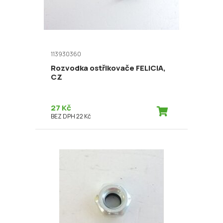
113930360
Rozvodka ostřikovače FELICIA,
CZ
27 Kč
BEZ DPH 22 Kč