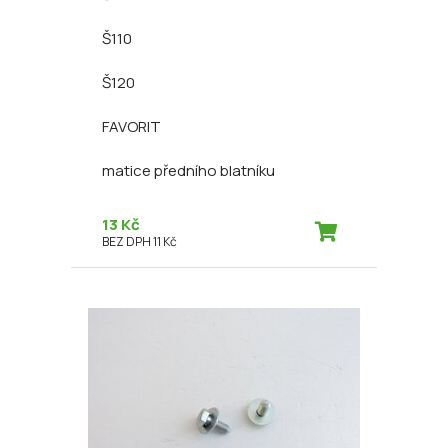
Š110
Š120
FAVORIT
matice předního blatníku
13 Kč
BEZ DPH 11 Kč