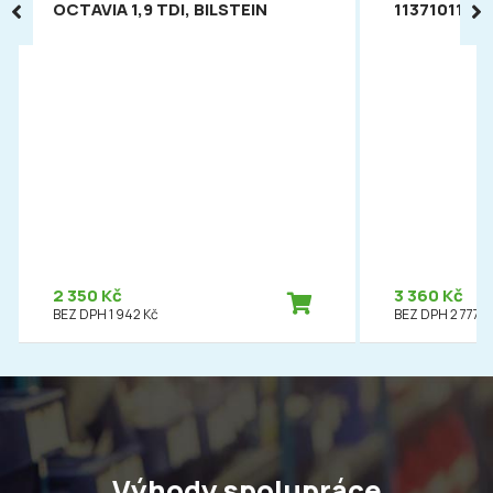
OCTAVIA 1,9 TDI, BILSTEIN
113710112
2 350 Kč
3 360 Kč
BEZ DPH 1 942 Kč
BEZ DPH 2 777 K
Výhody spolupráce