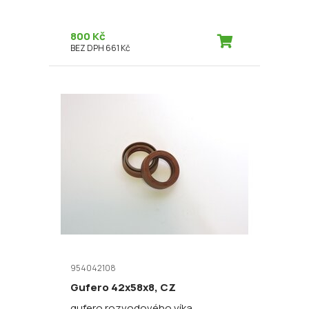
800 Kč
BEZ DPH 661 Kč
954042108
Gufero 42x58x8, CZ
gufero rozvodového víka