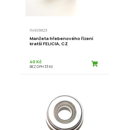
114509823
Manžeta hřebenového řízení
kratší FELICIA, CZ
40 Kč
BEZ DPH 33 Kč