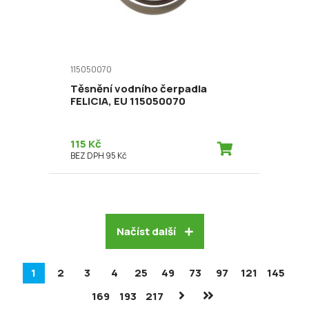
115050070
Těsnění vodního čerpadla
FELICIA, EU 115050070
115 Kč
BEZ DPH 95 Kč
Načíst další
1
2
3
4
25
49
73
97
121
145
169
193
217