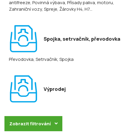
antifreeze
, Povinná výbava
, Přísady paliva, motoru
,
Zahraniční vozy
, Spreje
, Žárovky H4, H7...
Spojka, setrvačník, převodovka
Převodovka
, Setrvačník
, Spojka
Výprodej
Zobrazit filtrování