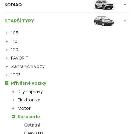
KODIAQ
STARŠÍ TYPY
105
110
120
FAVORIT
Zahraniční vozy
1203
Přívěsné vozíky
Díly nápravy
Elektronika
Motor
Karoserie
Ostatní
Čelní skla