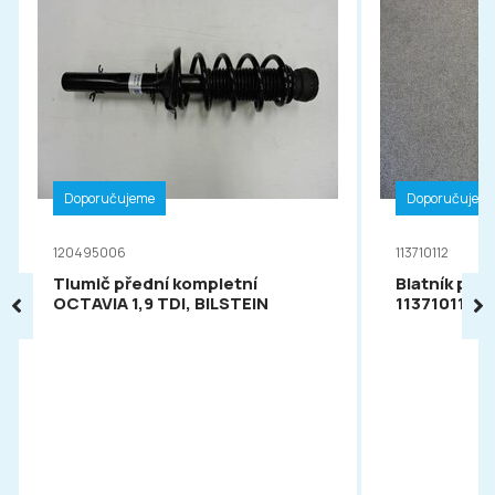
Doporučujeme
Doporučujem
120495006
113710112
Tlumič přední kompletní
Blatník pře
OCTAVIA 1,9 TDI, BILSTEIN
113710112