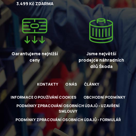
3.499 Kč ZDARMA
Garantujeme nejnižší
Jsme největší
ceny
prodejce náhradních
dílů Škoda
KONTAKTY
O NÁS
ČLÁNKY
INFORMACE O POUŽÍVÁNÍ COOKIES
OBCHODNÍ PODMÍNKY
PODMÍNKY ZPRACOVÁNÍ OSOBNÍCH ÚDAJŮ - UZAVŘENÍ
SMLOUVY
PODMÍNKY ZPRACOVÁNÍ OSOBNÍCH ÚDAJŮ - FORMULÁŘ