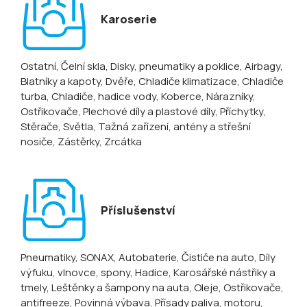
Karoserie
Ostatní
, Čelní skla
, Disky, pneumatiky a poklice
, Airbagy
,
Blatníky a kapoty
, Dvěře
, Chladiče klimatizace
, Chladiče
turba
, Chladiče, hadice vody
, Koberce
, Nárazníky
,
Ostřikovače
, Plechové díly a plastové díly
, Příchytky
,
Stěrače
, Světla
, Tažná zařízení, antény a střešní
nosiče
, Zástěrky
, Zrcátka
Příslušenství
Pneumatiky
, SONAX
, Autobaterie
, Čističe na auto
, Díly
výfuku, vlnovce, spony
, Hadice
, Karosářské nástřiky a
tmely
, Leštěnky a šampony na auta
, Oleje
, Ostřikovače,
antifreeze
, Povinná výbava
, Přísady paliva, motoru
,