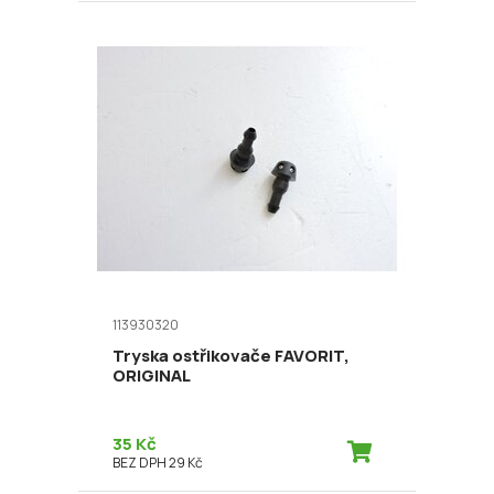
113930320
Tryska ostřikovače FAVORIT,
ORIGINAL
35 Kč
BEZ DPH 29 Kč