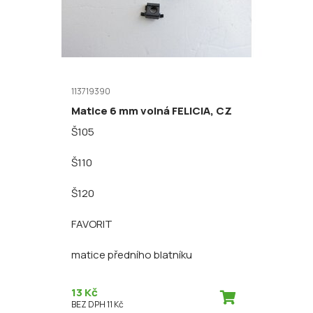
113719390
Matice 6 mm volná FELICIA, CZ
Š105
Š110
Š120
FAVORIT
matice předního blatníku
13 Kč
BEZ DPH 11 Kč