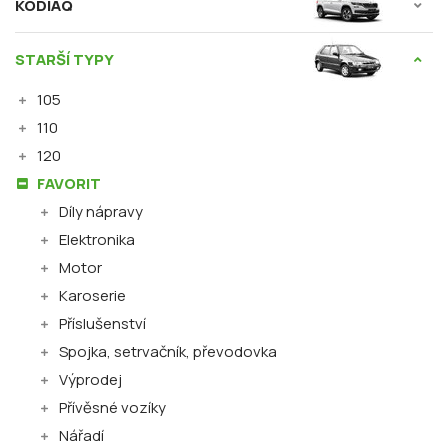
KODIAQ
STARŠÍ TYPY
105
110
120
FAVORIT
Díly nápravy
Elektronika
Motor
Karoserie
Příslušenství
Spojka, setrvačník, převodovka
Výprodej
Přívěsné vozíky
Nářadí