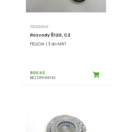
113026940
Rozvody Š120, CZ
FELICIA 1,3 do M97
800 Kč
BEZ DPH 661 Kč