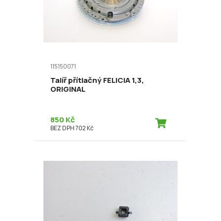
115150071
Talíř přítlačný FELICIA 1,3,
ORIGINAL
850 Kč
BEZ DPH 702 Kč