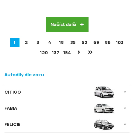
Načíst další
1
2
3
4
18
35
52
69
86
103
120
137
154
Autodíly dle vozu
CITIGO
FABIA
FELICIE