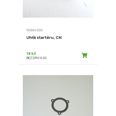
110904300
Uhlík startéru, CN
18 Kč
BEZ DPH 14 Kč