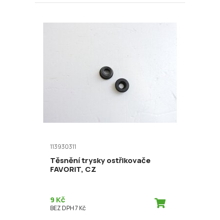
113930311
Těsnění trysky ostřikovače
FAVORIT, CZ
9 Kč
BEZ DPH 7 Kč