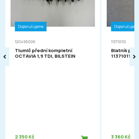
Doporučujeme
Doporučujem
120495006
113710112
Tlumič přední kompletní
Blatník pře
OCTAVIA 1,9 TDI, BILSTEIN
113710112
2 350 Kč
3 360 Kč