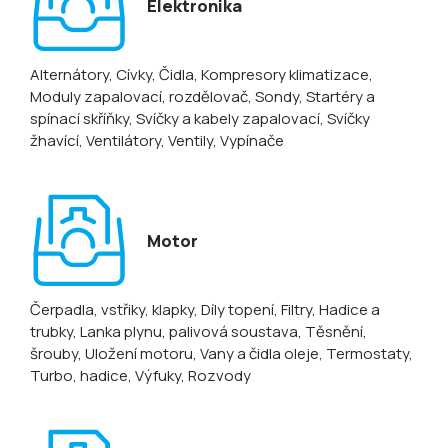
Elektronika
Alternátory
, Cívky
, Čidla
, Kompresory klimatizace
,
Moduly zapalovací, rozdělovač
, Sondy
, Startéry a
spínací skříňky
, Svíčky a kabely zapalovací
, Svíčky
žhavící
, Ventilátory
, Ventily
, Vypínače
Motor
Čerpadla, vstřiky, klapky
, Díly topení
, Filtry
, Hadice a
trubky
, Lanka plynu, palivová soustava
, Těsnění,
šrouby
, Uložení motoru
, Vany a čidla oleje
, Termostaty
,
Turbo, hadice
, Výfuky
, Rozvody