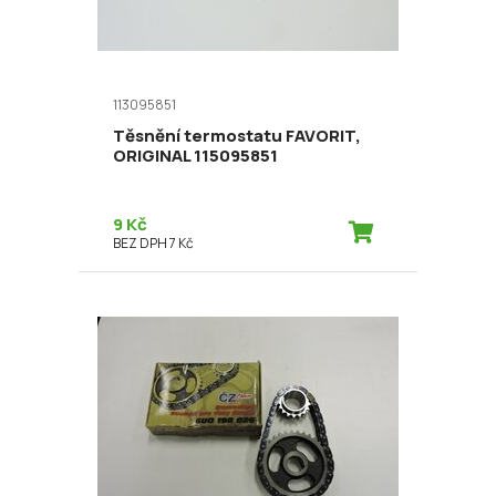
113095851
Těsnění termostatu FAVORIT,
ORIGINAL 115095851
9 Kč
BEZ DPH 7 Kč