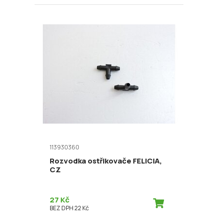
113930360
Rozvodka ostřikovače FELICIA,
CZ
27 Kč
BEZ DPH 22 Kč