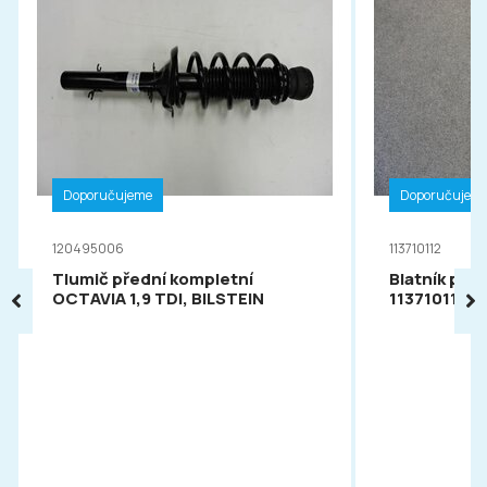
Doporučujeme
Doporučujem
120495006
113710112
Tlumič přední kompletní
Blatník pře
OCTAVIA 1,9 TDI, BILSTEIN
113710112