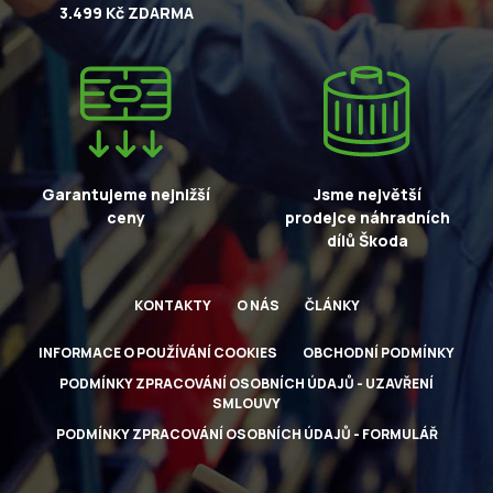
3.499 Kč ZDARMA
Garantujeme nejnižší
Jsme největší
ceny
prodejce náhradních
dílů Škoda
KONTAKTY
O NÁS
ČLÁNKY
INFORMACE O POUŽÍVÁNÍ COOKIES
OBCHODNÍ PODMÍNKY
PODMÍNKY ZPRACOVÁNÍ OSOBNÍCH ÚDAJŮ - UZAVŘENÍ
SMLOUVY
PODMÍNKY ZPRACOVÁNÍ OSOBNÍCH ÚDAJŮ - FORMULÁŘ