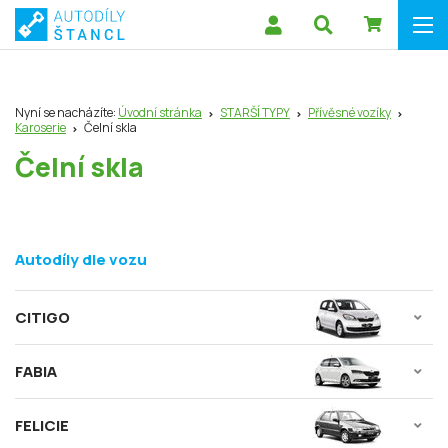
Nyní se nacházíte:
Úvodní stránka
STARŠÍ TYPY
Přívěsné vozíky
Karoserie
Čelní skla
Čelní skla
Autodíly dle vozu
CITIGO
FABIA
FELICIE