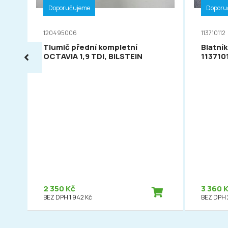
Doporučujeme
Doporu
120495006
113710112
Tlumič přední kompletní
Blatník
OCTAVIA 1,9 TDI, BILSTEIN
113710
2 350 Kč
3 360 
BEZ DPH 1 942 Kč
BEZ DPH 2