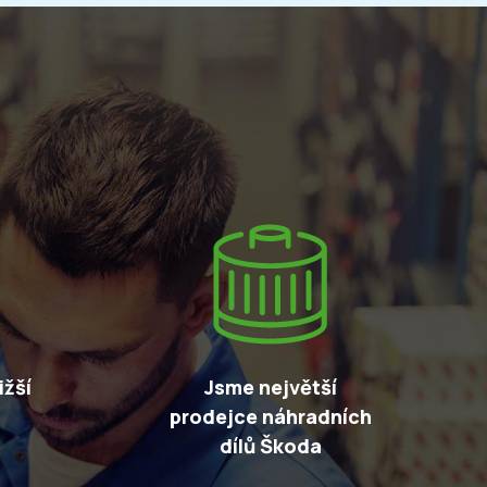
žší
Jsme největší
prodejce náhradních
dílů Škoda