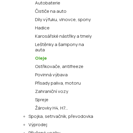
Autobaterie
Čističe na auto
Díly výfuku, vlnovce, spony
Hadice
Karosářské nástřiky a tmely
Leštěnky a šampony na
auta
Oleje
Ostřikovače, antifreeze
Povinná výbava
Přísady paliva, motoru
Zahraniční vozy
Spreje
Žárovky H4, H7...
Spojka, setrvačník, převodovka
Výprodej
Přívěsné vozíky