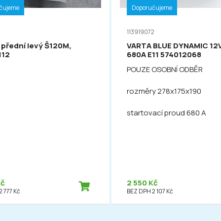
čujeme
Doporučujeme
113919072
 přední levý Š120M,
VARTA BLUE DYNAMIC 12
112
680A E11 574012068
POUZE OSOBNÍ ODBĚR
rozměry 278x175x190
startovací proud 680 A
Kč
2 550 Kč
 777 Kč
BEZ DPH 2 107 Kč