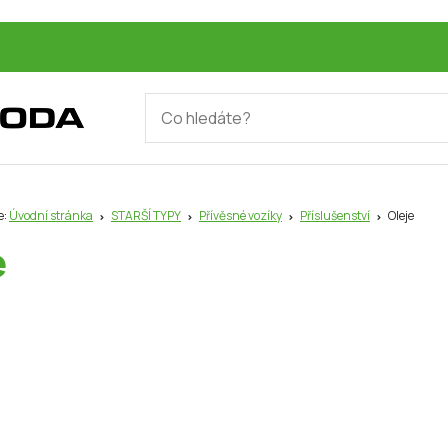
e:
Úvodní stránka
STARŠÍ TYPY
Přívěsné vozíky
Příslušenství
Oleje
e