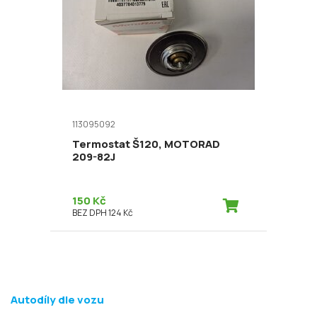
113095092
Termostat Š120, MOTORAD
209-82J
150 Kč
BEZ DPH 124 Kč
Autodíly dle vozu