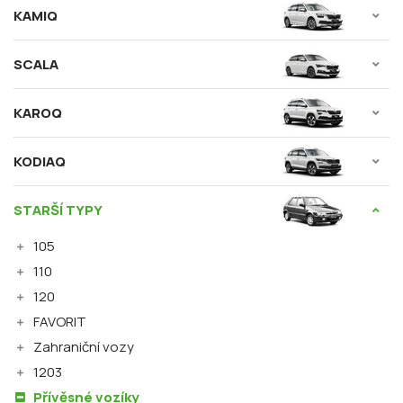
KAMIQ
SCALA
KAROQ
KODIAQ
STARŠÍ TYPY
105
110
120
FAVORIT
Zahraniční vozy
1203
Přívěsné vozíky