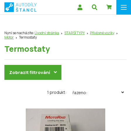
Nyní se nacházíte:
Úvodní stránka
STARŠÍ TYPY
Přívěsné vozíky
Motor
Termostaty
Termostaty
Zobrazit filtrování
1 produkt:
řazeno: