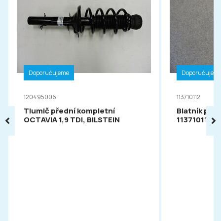
Doporučujeme
Doporučujem
120495006
113710112
Tlumič přední kompletní
Blatník pře
OCTAVIA 1,9 TDI, BILSTEIN
113710112