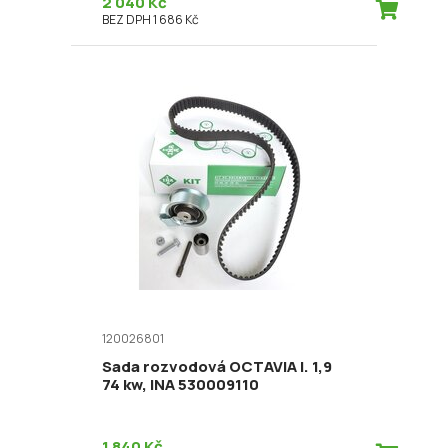
2 040 Kč
BEZ DPH 1 686 Kč
120026801
Sada rozvodová OCTAVIA I. 1,9
74 kw, INA 530009110
1 840 Kč