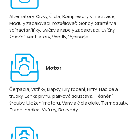
Alternátory
, Cívky
, Čidla
, Kompresory klimatizace
,
Moduly zapalovací, rozdělovač
, Sondy
, Startéry a
spínací skříňky
, Svíčky a kabely zapalovací
, Svíčky
žhavící
, Ventilátory
, Ventily
, Vypínače
Motor
Čerpadla, vstřiky, klapky
, Díly topení
, Filtry
, Hadice a
trubky
, Lanka plynu, palivová soustava
, Těsnění,
šrouby
, Uložení motoru
, Vany a čidla oleje
, Termostaty
,
Turbo, hadice
, Výfuky
, Rozvody