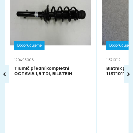
Doporučujeme
Doporučujem
120495006
113710112
Tlumič přední kompletní
Blatník pře
OCTAVIA 1,9 TDI, BILSTEIN
113710112