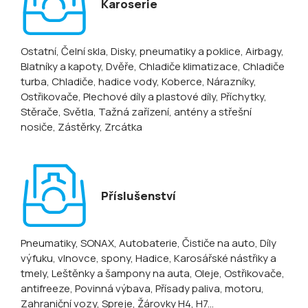
Karoserie
Ostatní
, Čelní skla
, Disky, pneumatiky a poklice
, Airbagy
,
Blatníky a kapoty
, Dvěře
, Chladiče klimatizace
, Chladiče
turba
, Chladiče, hadice vody
, Koberce
, Nárazníky
,
Ostřikovače
, Plechové díly a plastové díly
, Příchytky
,
Stěrače
, Světla
, Tažná zařízení, antény a střešní
nosiče
, Zástěrky
, Zrcátka
Příslušenství
Pneumatiky
, SONAX
, Autobaterie
, Čističe na auto
, Díly
výfuku, vlnovce, spony
, Hadice
, Karosářské nástřiky a
tmely
, Leštěnky a šampony na auta
, Oleje
, Ostřikovače,
antifreeze
, Povinná výbava
, Přísady paliva, motoru
,
Zahraniční vozy
, Spreje
, Žárovky H4, H7...