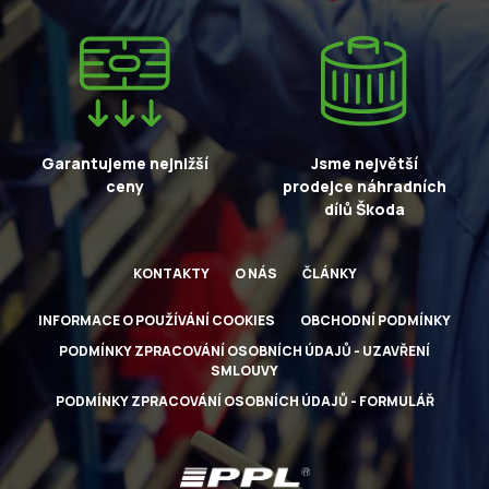
Garantujeme nejnižší
Jsme největší
ceny
prodejce náhradních
dílů Škoda
KONTAKTY
O NÁS
ČLÁNKY
INFORMACE O POUŽÍVÁNÍ COOKIES
OBCHODNÍ PODMÍNKY
PODMÍNKY ZPRACOVÁNÍ OSOBNÍCH ÚDAJŮ - UZAVŘENÍ
SMLOUVY
PODMÍNKY ZPRACOVÁNÍ OSOBNÍCH ÚDAJŮ - FORMULÁŘ