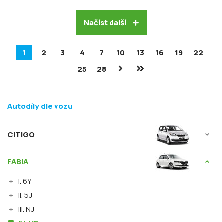
Načíst další
1
2
3
4
7
10
13
16
19
22
25
28
Autodíly dle vozu
CITIGO
FABIA
I. 6Y
II. 5J
III. NJ