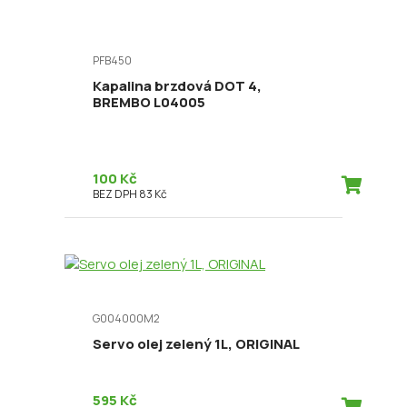
PFB450
Kapalina brzdová DOT 4,
BREMBO L04005
100 Kč
BEZ DPH 83 Kč
G004000M2
Servo olej zelený 1L, ORIGINAL
595 Kč