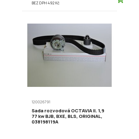
BEZ DPH 492 Kč
120026791
Sada rozvodová OCTAVIA II. 1,9
77 kw BJB, BXE, BLS, ORIGINAL,
038198119A