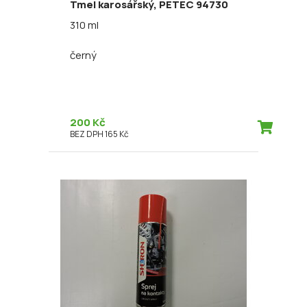
Tmel karosářský, PETEC 94730
310 ml
černý
200 Kč
BEZ DPH 165 Kč