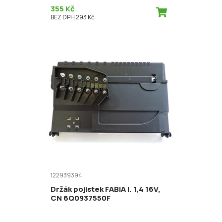
355 Kč
BEZ DPH 293 Kč
122939394
Držák pojistek FABIA I. 1,4 16V,
CN 6Q0937550F