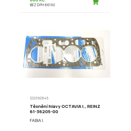
BEZ DPH 661 Kč
122092845
Těsnění hlavy OCTAVIA I., REINZ
61-36205-00
FABIA I.