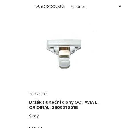
3093 produktů:
řazeno:
120797400
Držák sluneční clony OCTAVIA I.,
ORIGINAL, 3B0857561B
šedý