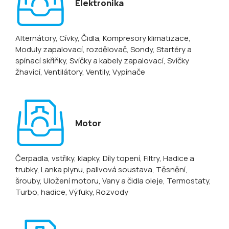
Elektronika
Alternátory
, Cívky
, Čidla
, Kompresory klimatizace
,
Moduly zapalovací, rozdělovač
, Sondy
, Startéry a
spínací skříňky
, Svíčky a kabely zapalovací
, Svíčky
žhavící
, Ventilátory
, Ventily
, Vypínače
Motor
Čerpadla, vstřiky, klapky
, Díly topení
, Filtry
, Hadice a
trubky
, Lanka plynu, palivová soustava
, Těsnění,
šrouby
, Uložení motoru
, Vany a čidla oleje
, Termostaty
,
Turbo, hadice
, Výfuky
, Rozvody