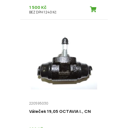
1 500 Kč
BEZ DPH 1 240 Kč
220595030
Váleček 19,05 OCTAVIA I., CN