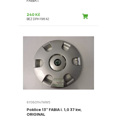
FABIA I.
240 Kč
BEZ DPH 198 Kč
6Y0601147MWS
Poklice 13'' FABIA I. 1,0 37 kw,
ORIGINAL