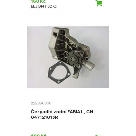
160 Kč
BEZ DPH 132 Kč
222050000
Čerpadlo vodní FABIA I., CN
047121013R
800 Kč