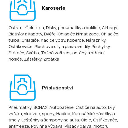
Karoserie
Ostatní
, Čelní skla
, Disky, pneumatiky a poklice
, Airbagy
,
Blatníky a kapoty
, Dvěře
, Chladiče klimatizace
, Chladiče
turba
, Chladiče, hadice vody
, Koberce
, Nárazníky
,
Ostřikovače
, Plechové díly a plastové díly
, Příchytky
,
Stěrače
, Světla
, Tažná zařízení, antény a střešní
nosiče
, Zástěrky
, Zrcátka
Příslušenství
Pneumatiky
, SONAX
, Autobaterie
, Čističe na auto
, Díly
výfuku, vlnovce, spony
, Hadice
, Karosářské nástřiky a
tmely
, Leštěnky a šampony na auta
, Oleje
, Ostřikovače,
antifreeze
, Povinná výbava
, Přísady paliva, motoru
,