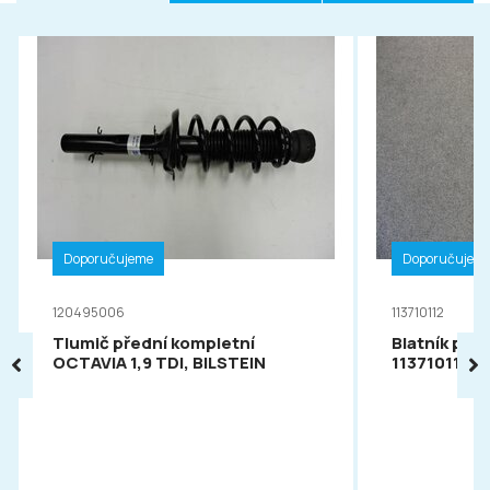
Doporučujeme
Doporučujem
120495006
113710112
Tlumič přední kompletní
Blatník pře
OCTAVIA 1,9 TDI, BILSTEIN
113710112