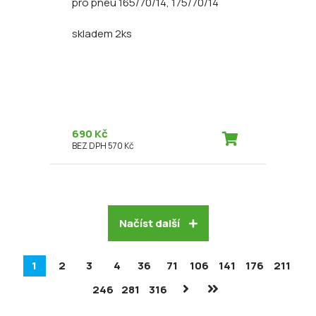
pro pneu 165/70/14, 175/70/14
skladem 2ks
690 Kč
BEZ DPH 570 Kč
Načíst další
1
2
3
4
36
71
106
141
176
211
246
281
316