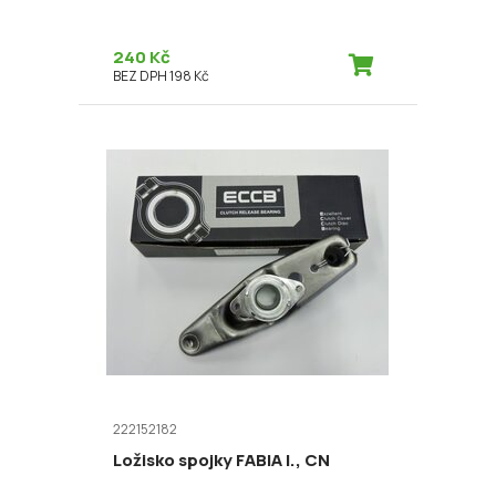
240 Kč
BEZ DPH 198 Kč
222152182
Ložisko spojky FABIA I., CN