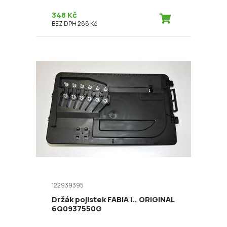
348 Kč
BEZ DPH 288 Kč
122939395
Držák pojistek FABIA I., ORIGINAL
6Q0937550G