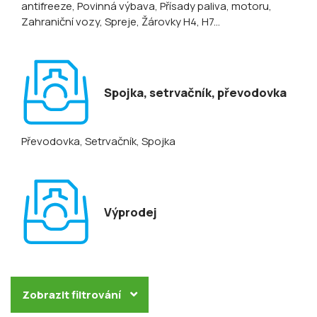
antifreeze
, Povinná výbava
, Přísady paliva, motoru
,
Zahraniční vozy
, Spreje
, Žárovky H4, H7...
Spojka, setrvačník, převodovka
Převodovka
, Setrvačník
, Spojka
Výprodej
Zobrazit filtrování