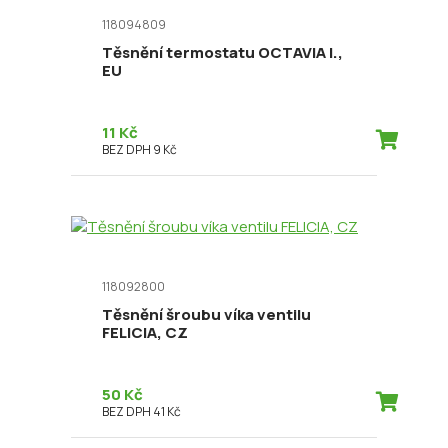
118094809
Těsnění termostatu OCTAVIA I.,
EU
11 Kč
BEZ DPH 9 Kč
118092800
Těsnění šroubu víka ventilu
FELICIA, CZ
50 Kč
BEZ DPH 41 Kč