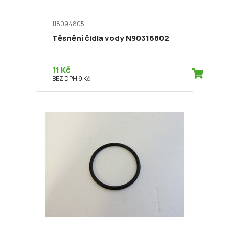
118094805
Těsnění čidla vody N90316802
11 Kč
BEZ DPH 9 Kč