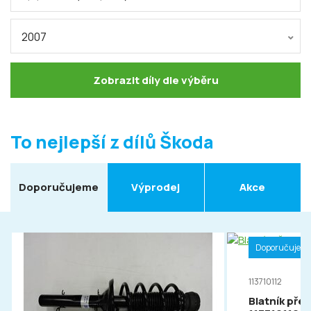
2007
Zobrazit díly dle výběru
To nejlepší z dílů Škoda
Doporučujeme
Výprodej
Akce
Doporučujem
113710112
Blatník pře