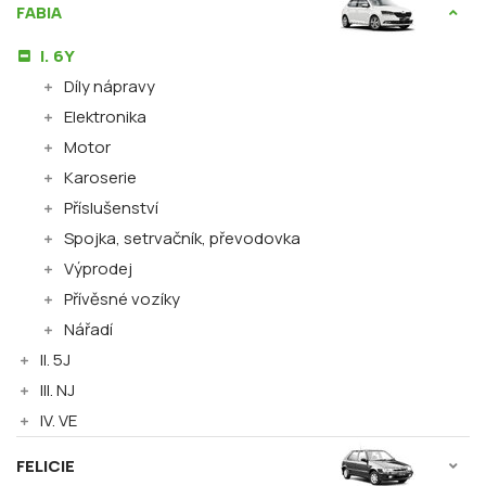
FABIA
I. 6Y
Díly nápravy
Elektronika
Motor
Karoserie
Příslušenství
Spojka, setrvačník, převodovka
Výprodej
Přívěsné vozíky
Nářadí
II. 5J
III. NJ
IV. VE
FELICIE