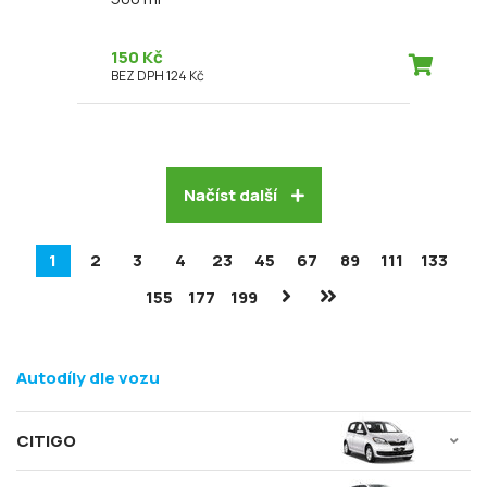
150 Kč
BEZ DPH 124 Kč
Načíst další
1
2
3
4
23
45
67
89
111
133
155
177
199
Autodíly dle vozu
CITIGO