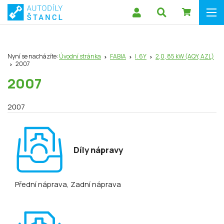
Nyní se nacházíte:
Úvodní stránka
FABIA
I. 6Y
2,0, 85 kW (AQY, AZL)
2007
2007
2007
Díly nápravy
Přední náprava
, Zadní náprava