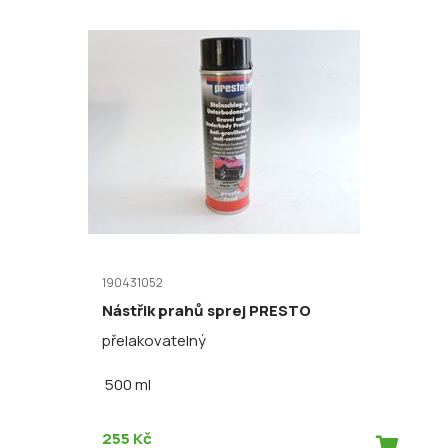
190431052
Nástřik prahů sprej PRESTO
přelakovatelný
500 ml
255 Kč