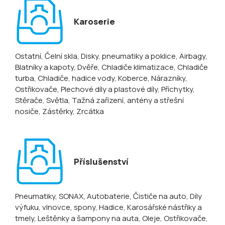
Karoserie
Ostatní
, Čelní skla
, Disky, pneumatiky a poklice
, Airbagy
,
Blatníky a kapoty
, Dvěře
, Chladiče klimatizace
, Chladiče
turba
, Chladiče, hadice vody
, Koberce
, Nárazníky
,
Ostřikovače
, Plechové díly a plastové díly
, Příchytky
,
Stěrače
, Světla
, Tažná zařízení, antény a střešní
nosiče
, Zástěrky
, Zrcátka
Příslušenství
Pneumatiky
, SONAX
, Autobaterie
, Čističe na auto
, Díly
výfuku, vlnovce, spony
, Hadice
, Karosářské nástřiky a
tmely
, Leštěnky a šampony na auta
, Oleje
, Ostřikovače,