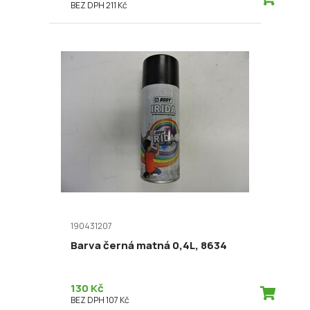
BEZ DPH 211 Kč
190431207
Barva černá matná 0,4L, 8634
130 Kč
BEZ DPH 107 Kč