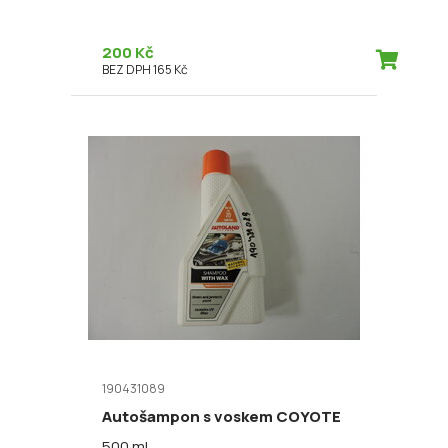
200 Kč
BEZ DPH 165 Kč
190431089
Autošampon s voskem COYOTE
500 ml