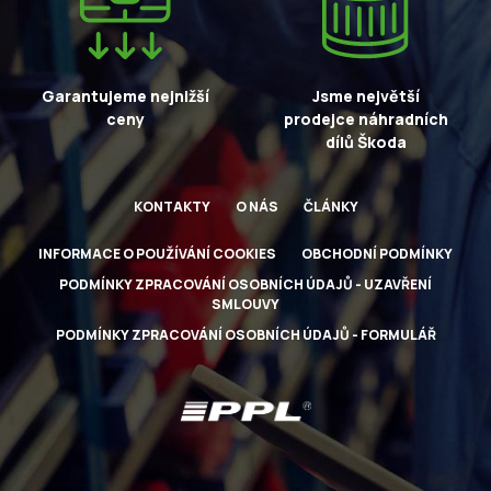
Garantujeme nejnižší
Jsme největší
ceny
prodejce náhradních
dílů Škoda
KONTAKTY
O NÁS
ČLÁNKY
INFORMACE O POUŽÍVÁNÍ COOKIES
OBCHODNÍ PODMÍNKY
PODMÍNKY ZPRACOVÁNÍ OSOBNÍCH ÚDAJŮ - UZAVŘENÍ
SMLOUVY
PODMÍNKY ZPRACOVÁNÍ OSOBNÍCH ÚDAJŮ - FORMULÁŘ