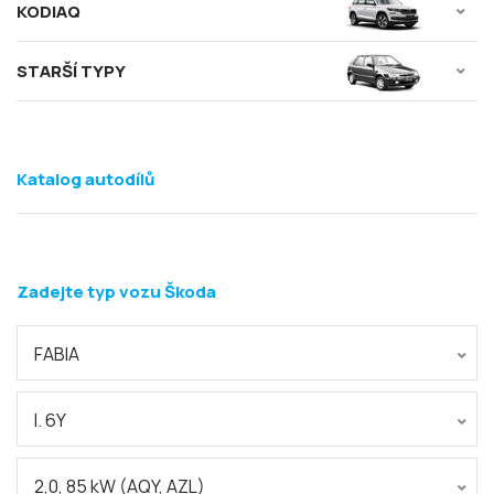
KODIAQ
STARŠÍ TYPY
Katalog autodílů
Zadejte typ vozu Škoda
FABIA
I. 6Y
2,0, 85 kW (AQY, AZL)