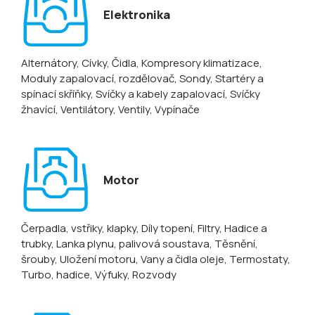
Elektronika
Alternátory
, Cívky
, Čidla
, Kompresory klimatizace
,
Moduly zapalovací, rozdělovač
, Sondy
, Startéry a
spínací skříňky
, Svíčky a kabely zapalovací
, Svíčky
žhavící
, Ventilátory
, Ventily
, Vypínače
Motor
Čerpadla, vstřiky, klapky
, Díly topení
, Filtry
, Hadice a
trubky
, Lanka plynu, palivová soustava
, Těsnění,
šrouby
, Uložení motoru
, Vany a čidla oleje
, Termostaty
,
Turbo, hadice
, Výfuky
, Rozvody