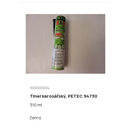
100000034
Tmel karosářský, PETEC 94730
310 ml
černý