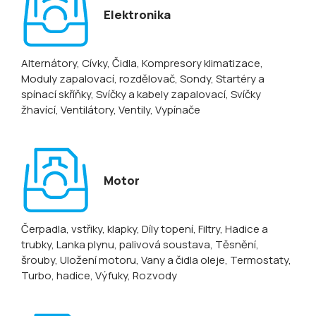
Elektronika
Alternátory
, Cívky
, Čidla
, Kompresory klimatizace
,
Moduly zapalovací, rozdělovač
, Sondy
, Startéry a
spínací skříňky
, Svíčky a kabely zapalovací
, Svíčky
žhavící
, Ventilátory
, Ventily
, Vypínače
Motor
Čerpadla, vstřiky, klapky
, Díly topení
, Filtry
, Hadice a
trubky
, Lanka plynu, palivová soustava
, Těsnění,
šrouby
, Uložení motoru
, Vany a čidla oleje
, Termostaty
,
Turbo, hadice
, Výfuky
, Rozvody