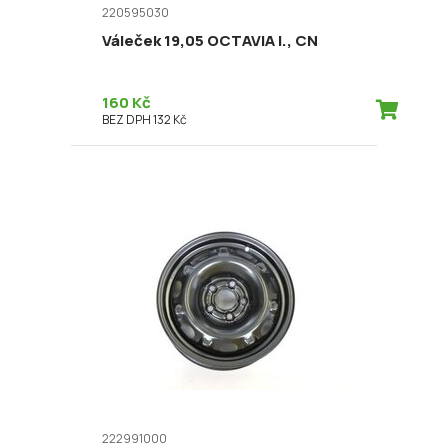
220595030
Váleček 19,05 OCTAVIA I., CN
160 Kč
BEZ DPH 132 Kč
222991000