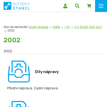
Nyní se nacházíte:
Úvodní stránka
FABIA
I. 6Y
2,0, 85 kW (AQY, AZL)
2002
2002
2002
Díly nápravy
Přední náprava
, Zadní náprava