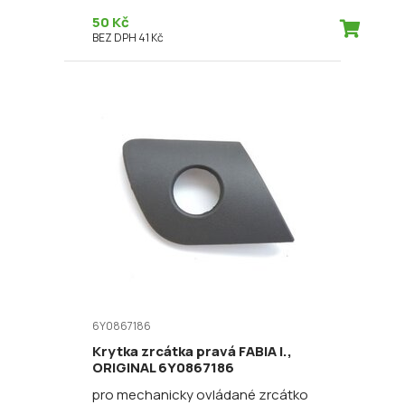
50 Kč
BEZ DPH 41 Kč
6Y0867186
Krytka zrcátka pravá FABIA I.,
ORIGINAL 6Y0867186
pro mechanicky ovládané zrcátko