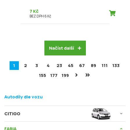
7 Kč
BEZ DPH 6 Kč
Načíst další
1
2
3
4
23
45
67
89
111
133
155
177
199
Autodíly dle vozu
CITIGO
FABIA