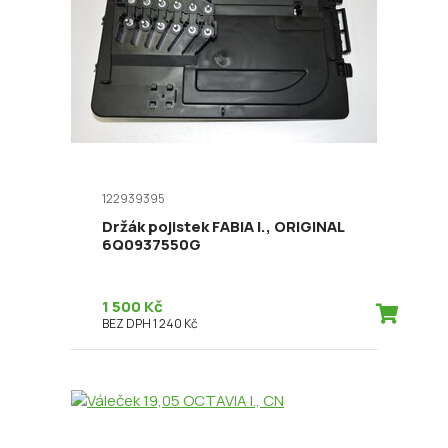
122939395
Držák pojistek FABIA I., ORIGINAL
6Q0937550G
1 500 Kč
BEZ DPH 1 240 Kč