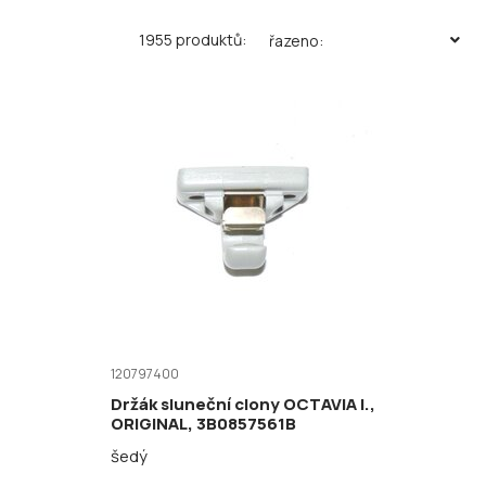
1955 produktů:
řazeno:
120797400
Držák sluneční clony OCTAVIA I.,
ORIGINAL, 3B0857561B
šedý