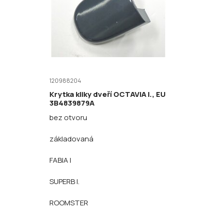
120988204
Krytka kliky dveří OCTAVIA I., EU
3B4839879A
bez otvoru
základovaná
FABIA I
SUPERB I.
ROOMSTER