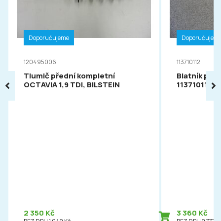
Doporučujeme
Doporučujem
120495006
113710112
Tlumič přední kompletní
Blatník pře
OCTAVIA 1,9 TDI, BILSTEIN
113710112
2 350 Kč
3 360 Kč