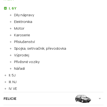
I. 6Y
Díly nápravy
Elektronika
Motor
Karoserie
Příslušenství
Spojka, setrvačník, převodovka
Výprodej
Přívěsné vozíky
Nářadí
II. 5J
III. NJ
IV. VE
FELICIE