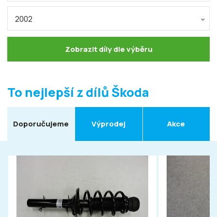
2002
Zobrazit díly dle výběru
To nejlepší z dílů Škoda
Doporučujeme
Výprodej
Akce