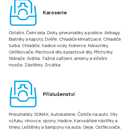
Karoserie
Ostatní
, Čelní skla
, Disky, pneumatiky a poklice
, Airbagy
,
Blatníky a kapoty
, Dvěře
, Chladiče klimatizace
, Chladiče
turba
, Chladiče, hadice vody
, Koberce
, Nárazníky
,
Ostřikovače
, Plechové díly a plastové díly
, Příchytky
,
Stěrače
, Světla
, Tažná zařízení, antény a střešní
nosiče
, Zástěrky
, Zrcátka
Příslušenství
Pneumatiky
, SONAX
, Autobaterie
, Čističe na auto
, Díly
výfuku, vlnovce, spony
, Hadice
, Karosářské nástřiky a
tmely
, Leštěnky a šampony na auta
, Oleje
, Ostřikovače,