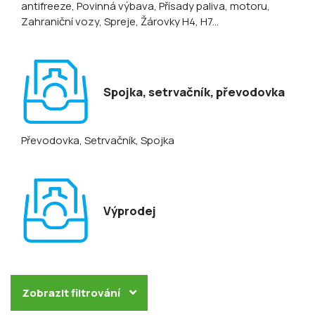
antifreeze
, Povinná výbava
, Přísady paliva, motoru
,
Zahraniční vozy
, Spreje
, Žárovky H4, H7...
Spojka, setrvačník, převodovka
Převodovka
, Setrvačník
, Spojka
Výprodej
Zobrazit filtrování