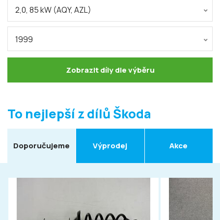
2,0, 85 kW (AQY, AZL)
1999
Zobrazit díly dle výběru
To nejlepší z dílů Škoda
Doporučujeme
Výprodej
Akce