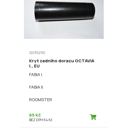
120352110
Kryt zadního dorazu OCTAVIA
I., EU
FABIA I.
FABIA II.
ROOMSTER
65 Kč
BEZ DPH 54 Kč