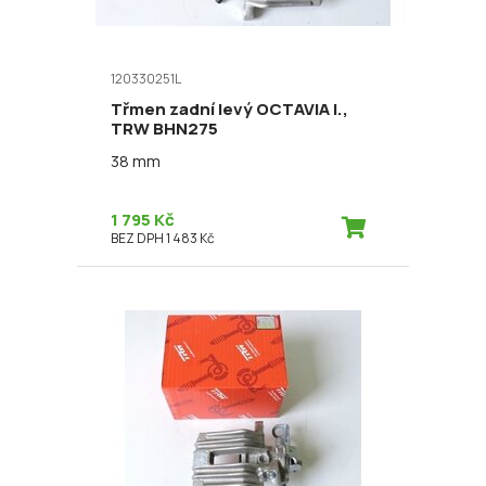
120330251L
Třmen zadní levý OCTAVIA I.,
TRW BHN275
38 mm
1 795 Kč
BEZ DPH 1 483 Kč