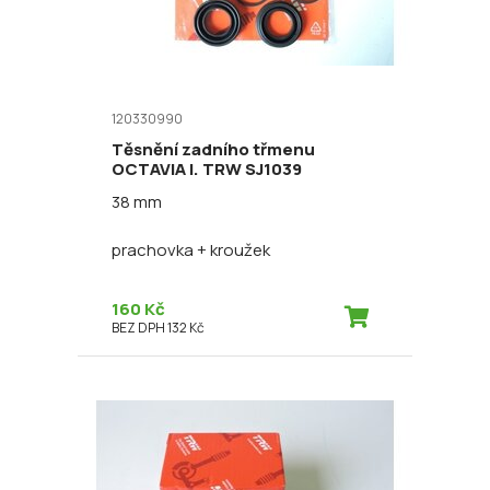
120330990
Těsnění zadního třmenu
OCTAVIA I. TRW SJ1039
38 mm
prachovka + kroužek
160 Kč
BEZ DPH 132 Kč