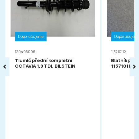
Doporučujeme
Doporučujem
120495006
113710112
Tlumič přední kompletní
Blatník pře
OCTAVIA 1,9 TDI, BILSTEIN
113710112