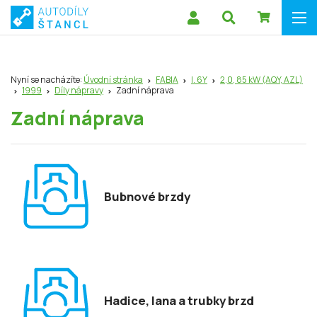
Nyní se nacházíte:
Úvodní stránka
FABIA
I. 6Y
2,0, 85 kW (AQY, AZL)
1999
Díly nápravy
Zadní náprava
Zadní náprava
Bubnové brzdy
Hadice, lana a trubky brzd