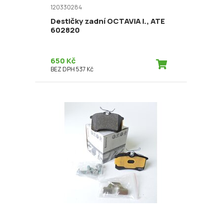
120330284
Destičky zadní OCTAVIA I., ATE
602820
650 Kč
BEZ DPH 537 Kč