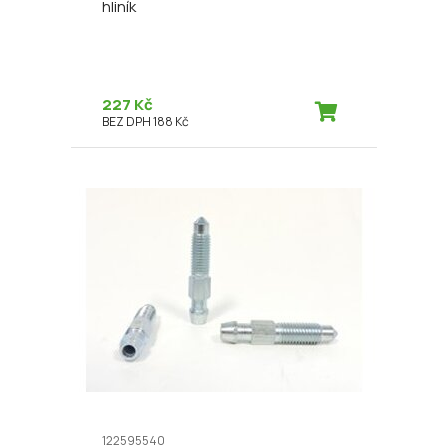
hliník
227 Kč
BEZ DPH 188 Kč
122595540