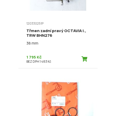
120330251P
Třmen zadní pravý OCTAVIA I.,
TRW BHN276
38 mm
1 795 Kč
BEZ DPH 1 483 Kč