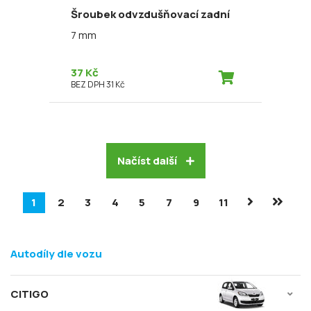
Šroubek odvzdušňovací zadní
7 mm
37 Kč
BEZ DPH 31 Kč
Načíst další
1
2
3
4
5
7
9
11
Autodíly dle vozu
CITIGO