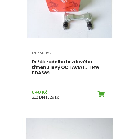
120330982L
Držák zadního brzdového
třmenu levý OCTAVIA I., TRW
BDA589
640 Kč
BEZ DPH 529 Kč