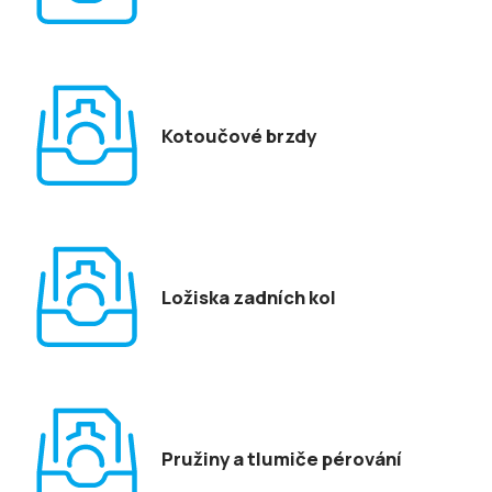
Kotoučové brzdy
Ložiska zadních kol
Pružiny a tlumiče pérování