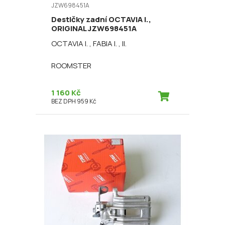
JZW698451A
Destičky zadní OCTAVIA I.,
ORIGINAL JZW698451A
OCTAVIA I. , FABIA I. , II.
ROOMSTER
1 160 Kč
BEZ DPH 959 Kč