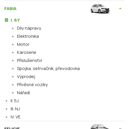
FABIA
I. 6Y
Díly nápravy
Elektronika
Motor
Karoserie
Příslušenství
Spojka, setrvačník, převodovka
Výprodej
Přívěsné vozíky
Nářadí
II. 5J
III. NJ
IV. VE
FELICIE