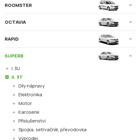
ROOMSTER
OCTAVIA
RAPID
SUPERB
I. 3U
II. 3T
Díly nápravy
Elektronika
Motor
Karoserie
Příslušenství
Spojka, setrvačník, převodovka
Výprodej