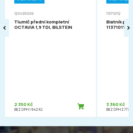
120495006
113710112
Tlumič přední kompletní
Blatník pře
OCTAVIA 1,9 TDI, BILSTEIN
113710112
2 350 Kč
3 360 Kč
BEZ DPH 1 942 Kč
BEZ DPH 2 777 K