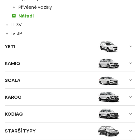
Přívěsné vozíky
Nářadí
III. 3V
IV. 3P
YETI
KAMIQ
SCALA
KAROQ
KODIAQ
STARŠÍ TYPY