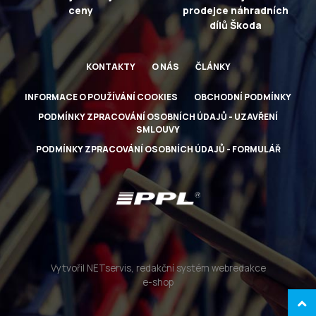
ceny
prodejce náhradních
dílů Škoda
KONTAKTY
O NÁS
ČLÁNKY
INFORMACE O POUŽÍVÁNÍ COOKIES
OBCHODNÍ PODMÍNKY
PODMÍNKY ZPRACOVÁNÍ OSOBNÍCH ÚDAJŮ - UZAVŘENÍ
SMLOUVY
PODMÍNKY ZPRACOVÁNÍ OSOBNÍCH ÚDAJŮ - FORMULÁŘ
Vytvořil NETservis, redakční systém webredakce
e-shop