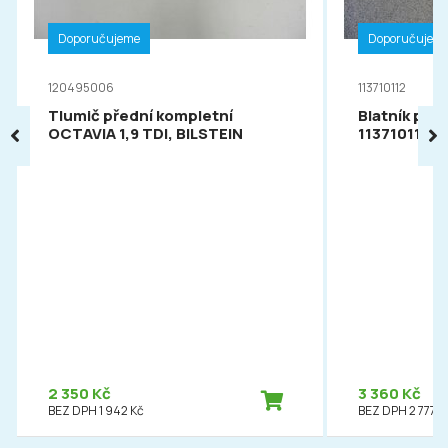
Doporučujeme
Doporučujem
120495006
113710112
Tlumič přední kompletní
Blatník pře
OCTAVIA 1,9 TDI, BILSTEIN
113710112
2 350 Kč
3 360 Kč
BEZ DPH 1 942 Kč
BEZ DPH 2 777 K