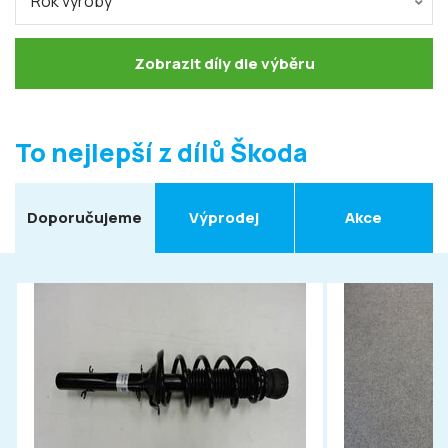
Rok výroby
Zobrazit díly dle výběru
To nejlepší z dílů Škoda
Doporučujeme
Výprodej
Akce