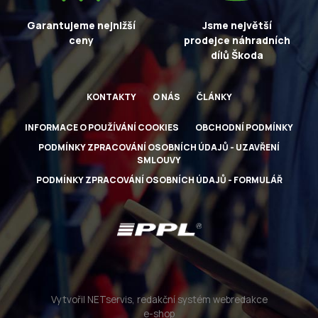
Garantujeme nejnižší
Jsme největší
ceny
prodejce náhradních
dílů Škoda
KONTAKTY
O NÁS
ČLÁNKY
INFORMACE O POUŽÍVÁNÍ COOKIES
OBCHODNÍ PODMÍNKY
PODMÍNKY ZPRACOVÁNÍ OSOBNÍCH ÚDAJŮ - UZAVŘENÍ
SMLOUVY
PODMÍNKY ZPRACOVÁNÍ OSOBNÍCH ÚDAJŮ - FORMULÁŘ
Vytvořil NETservis, redakční systém webredakce
e-shop