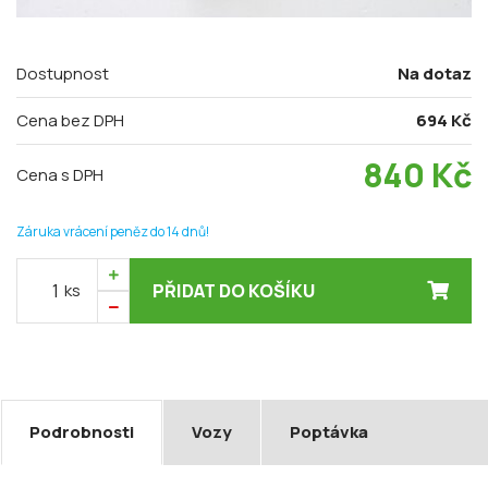
Dostupnost
Na dotaz
Cena bez DPH
694 Kč
840
Kč
Cena s DPH
Záruka vrácení peněz do 14 dnů!
ks
PŘIDAT DO KOŠÍKU
Podrobnosti
Vozy
Poptávka