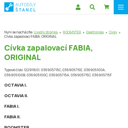
Nyní se nacházíte:
Úvodní stránka
ROOMSTER
Elektronika
Cívky
Cívka zapalovací FABIA, ORIGINAL
Cívka zapalovací FABIA,
ORIGINAL
Typové číslo: 122911601, 036905715C, 036905715E, 036905100A,
036905100B, 036905100C, 036905715A, 036905715C, 036905715F
OCTAVIA I.
OCTAVIA II.
FABIA I.
FABIA II.
ROOMSTER