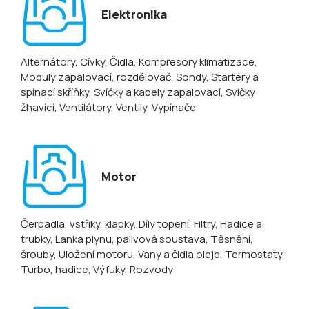
Elektronika
Alternátory
, Cívky
, Čidla
, Kompresory klimatizace
,
Moduly zapalovací, rozdělovač
, Sondy
, Startéry a
spínací skříňky
, Svíčky a kabely zapalovací
, Svíčky
žhavící
, Ventilátory
, Ventily
, Vypínače
Motor
Čerpadla, vstřiky, klapky
, Díly topení
, Filtry
, Hadice a
trubky
, Lanka plynu, palivová soustava
, Těsnění,
šrouby
, Uložení motoru
, Vany a čidla oleje
, Termostaty
,
Turbo, hadice
, Výfuky
, Rozvody