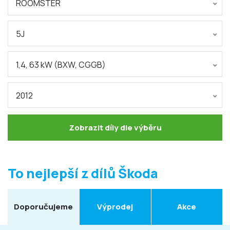
ROOMSTER
5J
1,4, 63 kW (BXW, CGGB)
2012
Zobrazit díly dle výběru
To nejlepší z dílů Škoda
Doporučujeme
Výprodej
Akce