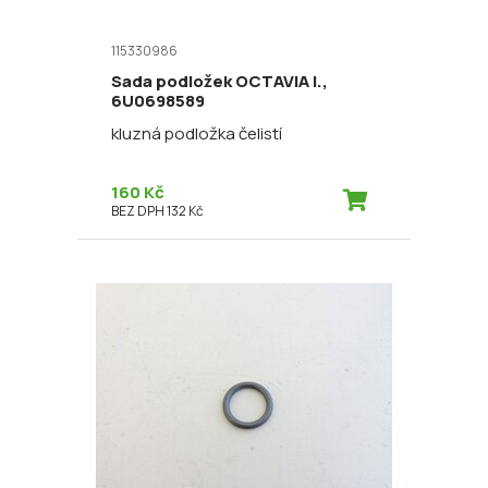
115330986
Sada podložek OCTAVIA I.,
6U0698589
kluzná podložka čelistí
160 Kč
BEZ DPH 132 Kč