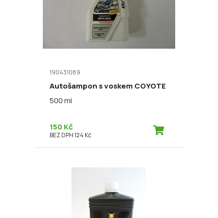
190431089
Autošampon s voskem COYOTE
500 ml
150 Kč
BEZ DPH 124 Kč