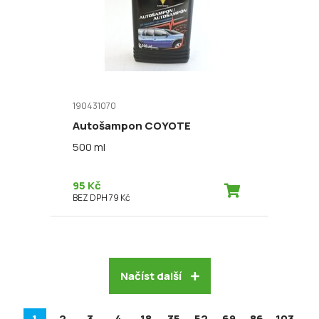
190431070
Autošampon COYOTE
500 ml
95 Kč
BEZ DPH 79 Kč
Načíst další
1
2
3
4
18
35
52
69
86
103