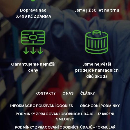
Doprava nad
Jsme již 30 let na trhu
3.499 Kč ZDARMA
Garantujeme nejnižší
Jsme největší
ceny
prodejce náhradních
dílů Škoda
KONTAKTY
O NÁS
ČLÁNKY
INFORMACE O POUŽÍVÁNÍ COOKIES
OBCHODNÍ PODMÍNKY
PODMÍNKY ZPRACOVÁNÍ OSOBNÍCH ÚDAJŮ - UZAVŘENÍ
SMLOUVY
PODMÍNKY ZPRACOVÁNÍ OSOBNÍCH ÚDAJŮ - FORMULÁŘ