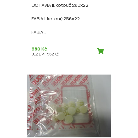
OCTAVIA II. kotouč 280x22
FABIA I. kotouč 256x22
FABIA...
680 Kč
BEZ DPH 562 Kč