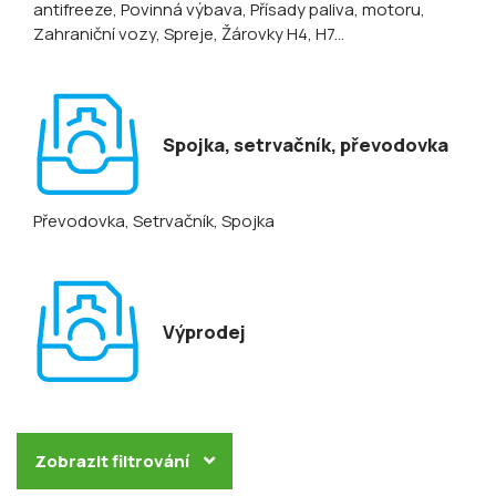
antifreeze
, Povinná výbava
, Přísady paliva, motoru
,
Zahraniční vozy
, Spreje
, Žárovky H4, H7...
Spojka, setrvačník, převodovka
Převodovka
, Setrvačník
, Spojka
Výprodej
Zobrazit filtrování