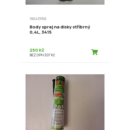
190431156
Body sprej na disky stříbrný
0,4L, 3415
250 Kč
BEZ DPH 207 Kč