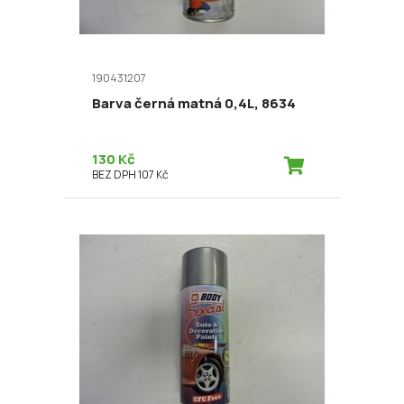
190431207
Barva černá matná 0,4L, 8634
130 Kč
BEZ DPH 107 Kč