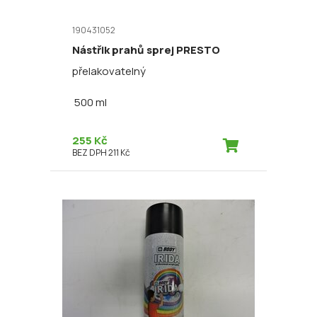
190431052
Nástřik prahů sprej PRESTO
přelakovatelný
500 ml
255 Kč
BEZ DPH 211 Kč