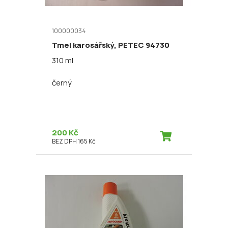
100000034
Tmel karosářský, PETEC 94730
310 ml
černý
200 Kč
BEZ DPH 165 Kč