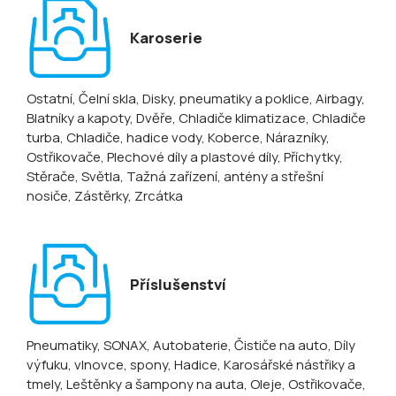
Karoserie
Ostatní
, Čelní skla
, Disky, pneumatiky a poklice
, Airbagy
,
Blatníky a kapoty
, Dvěře
, Chladiče klimatizace
, Chladiče
turba
, Chladiče, hadice vody
, Koberce
, Nárazníky
,
Ostřikovače
, Plechové díly a plastové díly
, Příchytky
,
Stěrače
, Světla
, Tažná zařízení, antény a střešní
nosiče
, Zástěrky
, Zrcátka
Příslušenství
Pneumatiky
, SONAX
, Autobaterie
, Čističe na auto
, Díly
výfuku, vlnovce, spony
, Hadice
, Karosářské nástřiky a
tmely
, Leštěnky a šampony na auta
, Oleje
, Ostřikovače,