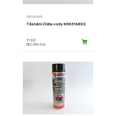
118094805
Těsnění čidla vody N90316802
11 Kč
BEZ DPH 9 Kč