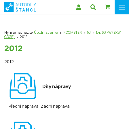
Nyní se nacházíte:
Úvodní stránka
ROOMSTER
5J
1,4, 63 kW (BXW,
CGGB)
2012
2012
2012
Díly nápravy
Přední náprava
, Zadní náprava