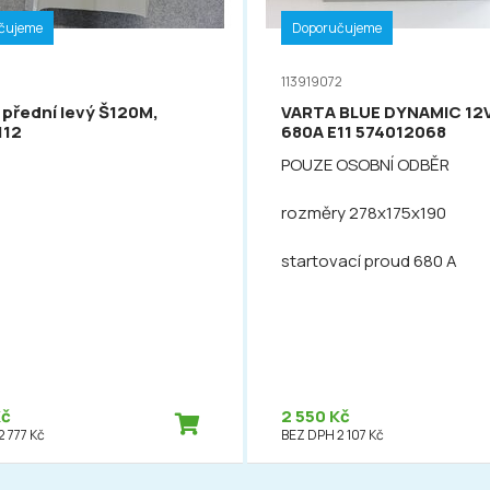
čujeme
Doporučujeme
113919072
 přední levý Š120M,
VARTA BLUE DYNAMIC 12
112
680A E11 574012068
POUZE OSOBNÍ ODBĚR
rozměry 278x175x190
startovací proud 680 A
Kč
2 550 Kč
 777 Kč
BEZ DPH 2 107 Kč