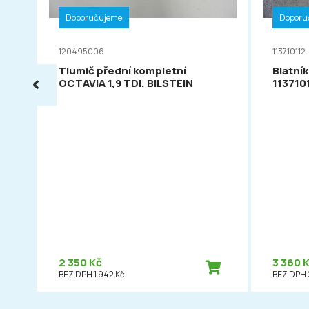
Doporučujeme
Doporu
120495006
113710112
Tlumič přední kompletní
Blatník
OCTAVIA 1,9 TDI, BILSTEIN
113710
2 350 Kč
3 360 
BEZ DPH 1 942 Kč
BEZ DPH 2