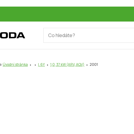
e:
Úvodní stránka
I. 6Y
1,0, 37 kW (ARV, AQV)
2001
1