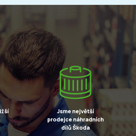
žší
Jsme největší
prodejce náhradních
dílů Škoda