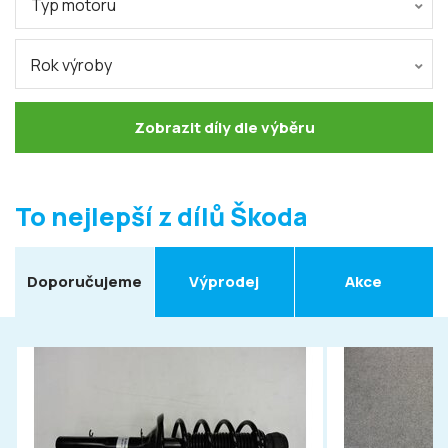
Typ motoru
Rok výroby
Zobrazit díly dle výběru
To nejlepší z dílů Škoda
Doporučujeme
Výprodej
Akce