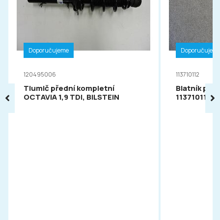
Doporučujeme
Doporučujem
120495006
113710112
Tlumič přední kompletní
Blatník pře
OCTAVIA 1,9 TDI, BILSTEIN
113710112