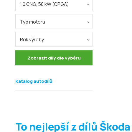
1,0 CNG, 50 kW (CPGA)
Typ motoru
Rok výroby
Zobrazit díly dle výběru
Katalog autodílů
To nejlepší z dílů Škoda