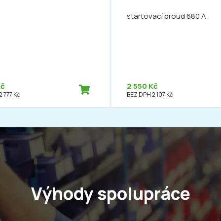
startovací proud 680 A
Kč
2 550 Kč
 777 Kč
BEZ DPH 2 107 Kč
Výhody spolupráce