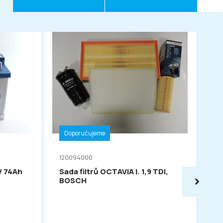
Doporučujeme
D
120094000
11
V 74Ah
Sada filtrů OCTAVIA I. 1,9 TDI,
VA
BOSCH
54
PO
OC