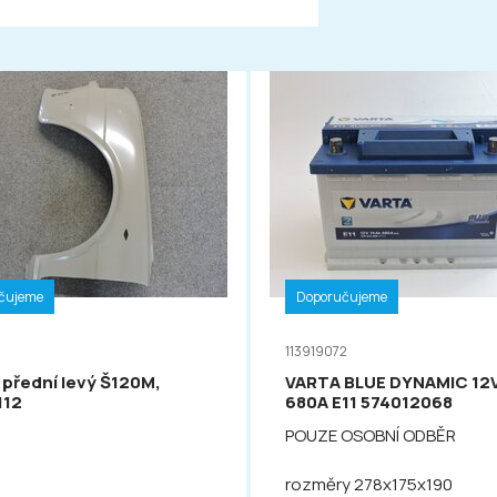
čujeme
Doporučujeme
113919072
 přední levý Š120M,
VARTA BLUE DYNAMIC 12
112
680A E11 574012068
POUZE OSOBNÍ ODBĚR
rozměry 278x175x190