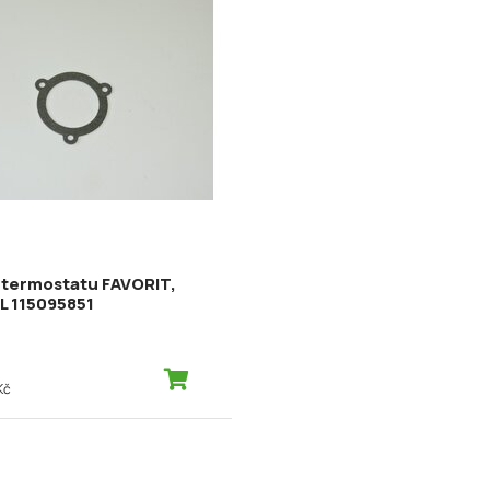
 termostatu FAVORIT,
L 115095851
Kč