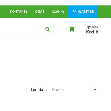
KONTAKTY
O NÁS
ČLÁNKY
PŘIHLÁSIT SE
0 položek
Košík
1 produkt:
řazeno: