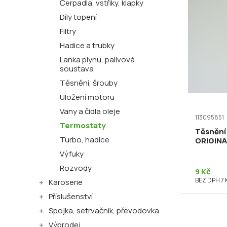
Čerpadla, vstřiky, klapky
Díly topení
Filtry
Hadice a trubky
Lanka plynu, palivová
soustava
Těsnění, šrouby
Uložení motoru
Vany a čidla oleje
113095851
Termostaty
Těsnění
Turbo, hadice
ORIGINA
Výfuky
Rozvody
9 Kč
BEZ DPH 7 
Karoserie
Příslušenství
Spojka, setrvačník, převodovka
Výprodej