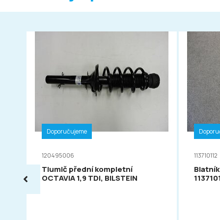
Doporučujeme
Doporu
120495006
113710112
Tlumič přední kompletní
Blatník
OCTAVIA 1,9 TDI, BILSTEIN
113710