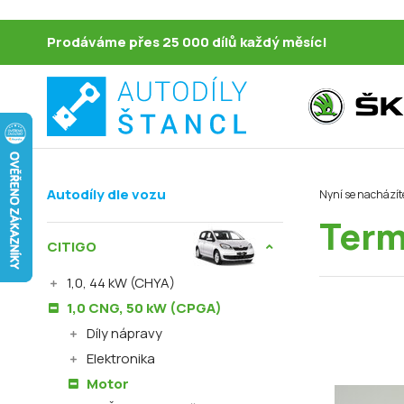
Prodáváme přes 25 000 dílů každý měsíc!
Autodíly dle vozu
Nyní se nacházít
Term
CITIGO
1,0, 44 kW (CHYA)
1,0 CNG, 50 kW (CPGA)
Díly nápravy
Elektronika
Motor