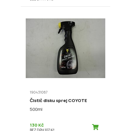
190431087
Čistič disku sprej COYOTE
500ml
130 Kč
BEZ DPH 107 Kč