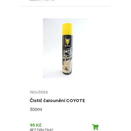
190431058
Čistič čalounění COYOTE
300ml
95 Kč
BEZ DPH 79 Kč