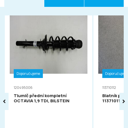
Doporučujeme
Doporučujem
120495006
113710112
Tlumič přední kompletní
Blatník pře
OCTAVIA 1,9 TDI, BILSTEIN
113710112