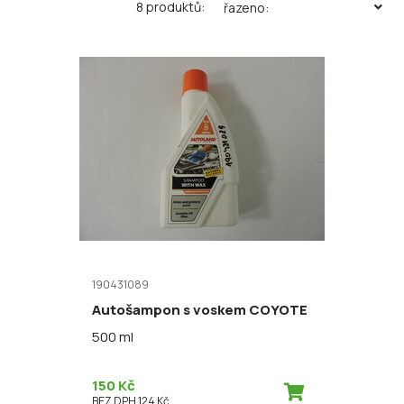
8 produktů:
řazeno:
190431089
Autošampon s voskem COYOTE
500 ml
150 Kč
BEZ DPH 124 Kč