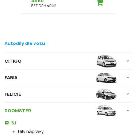
48 Kč
BEZ DPH 40 Kč
Autodíly dle vozu
CITIGO
FABIA
FELICIE
ROOMSTER
5J
Díly nápravy