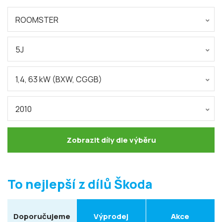
ROOMSTER
5J
1,4, 63 kW (BXW, CGGB)
2010
Zobrazit díly dle výběru
To nejlepší z dílů Škoda
Doporučujeme
Výprodej
Akce