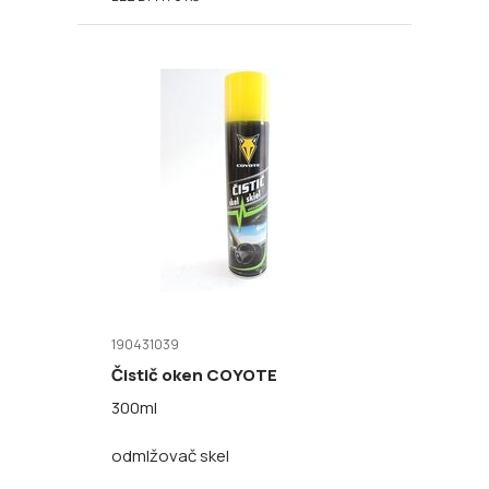
190431039
Čistič oken COYOTE
300ml
odmlžovač skel