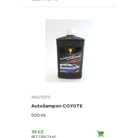
190431070
Autošampon COYOTE
500 ml
95 Kč
BEZ DPH 79 Kč