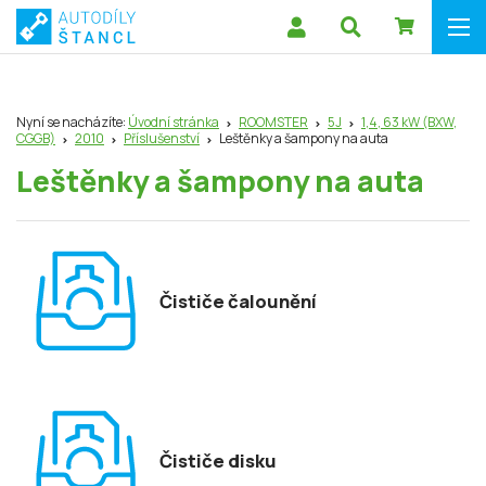
Nyní se nacházíte:
Úvodní stránka
ROOMSTER
5J
1,4, 63 kW (BXW,
CGGB)
2010
Příslušenství
Leštěnky a šampony na auta
Leštěnky a šampony na auta
Čističe čalounění
Čističe disku