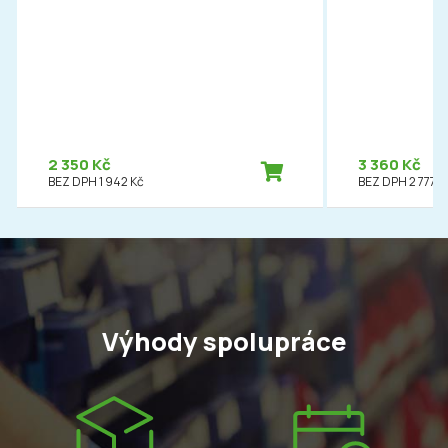
2 350 Kč
3 360 Kč
BEZ DPH 1 942 Kč
BEZ DPH 2 777 K
Výhody spolupráce