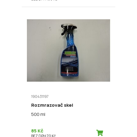
190431197
Rozmrazovač skel
500 ml
85 Kč
BEZ DPH 70 Kč