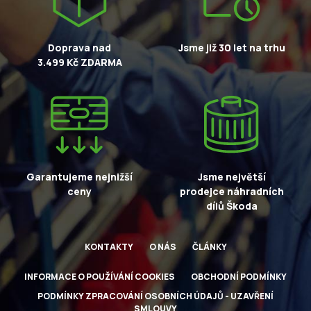
Doprava nad
Jsme již 30 let na trhu
3.499 Kč ZDARMA
Garantujeme nejnižší
Jsme největší
ceny
prodejce náhradních
dílů Škoda
KONTAKTY
O NÁS
ČLÁNKY
INFORMACE O POUŽÍVÁNÍ COOKIES
OBCHODNÍ PODMÍNKY
PODMÍNKY ZPRACOVÁNÍ OSOBNÍCH ÚDAJŮ - UZAVŘENÍ
SMLOUVY