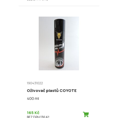
190431022
Oživovač plastů COYOTE
400 ml
165 Kč
BEZ DPH 136 Kč