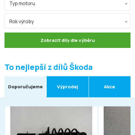
Typ motoru
Rok výroby
Zobrazit díly dle výběru
To nejlepší z dílů Škoda
Doporučujeme
Výprodej
Akce