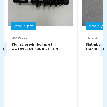
Doporučujeme
Doporučujem
120495006
113710112
Tlumič přední kompletní
Blatník pře
OCTAVIA 1,9 TDI, BILSTEIN
113710112