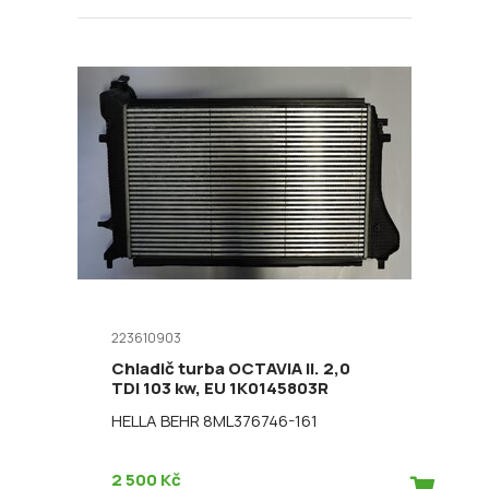
223610903
Chladič turba OCTAVIA II. 2,0
TDI 103 kw, EU 1K0145803R
HELLA BEHR 8ML376746-161
2 500 Kč