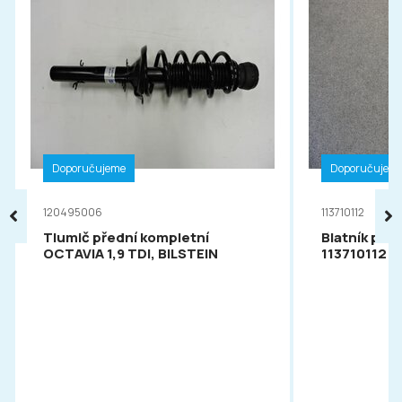
Doporučujeme
Doporučujem
120495006
113710112
Tlumič přední kompletní
Blatník pře
OCTAVIA 1,9 TDI, BILSTEIN
113710112