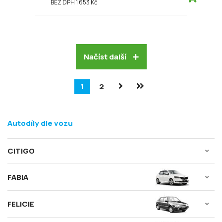
BEZ DPH 1 653 Kč
Načíst další
1
2
Autodíly dle vozu
CITIGO
FABIA
FELICIE