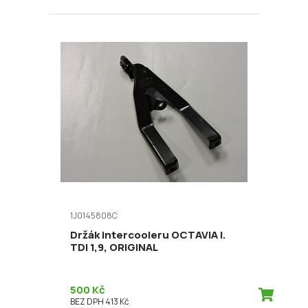
1J0145808C
Držák intercooleru OCTAVIA I.
TDI 1,9, ORIGINAL
500 Kč
BEZ DPH 413 Kč