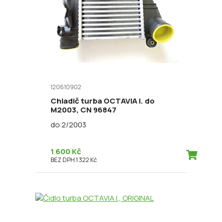
120610902
Chladič turba OCTAVIA I. do
M2003, CN 96847
do 2/2003
1 600 Kč
BEZ DPH 1 322 Kč