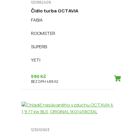
120982409
Čidlo turba OCTAVIA
FABIA
ROOMSTER
SUPERB
YETI
590 Kč
BEZ DPH 488 Kč
123610903