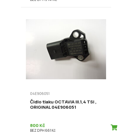
04E906051
Čidlo tlaku OCTAVIA III.1,4 TSI ,
ORIGINAL 04E906051
800 Kč
BEZ DPH 661 Kč