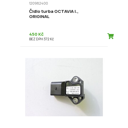
120982400
Čidlo turba OCTAVIA I.,
ORIGINAL
450 Kč
BEZ DPH 372 Kč