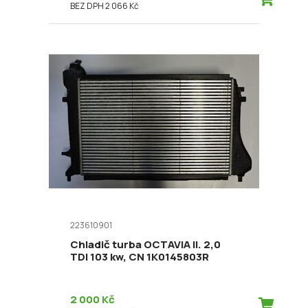
BEZ DPH 2 066 Kč
223610901
Chladič turba OCTAVIA II. 2,0
TDI 103 kw, CN 1K0145803R
2 000 Kč