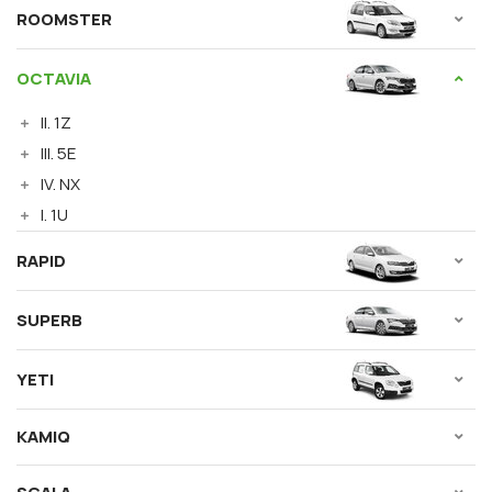
ROOMSTER
OCTAVIA
II. 1Z
III. 5E
IV. NX
I. 1U
RAPID
SUPERB
YETI
KAMIQ