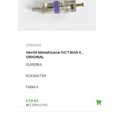
123610925
Ventil klimatizace OCTAVIA II.,
ORIGINAL
SUPERB II.
ROOMSTER
FABIA II.
570 Kč
BEZ DPH 471 Kč