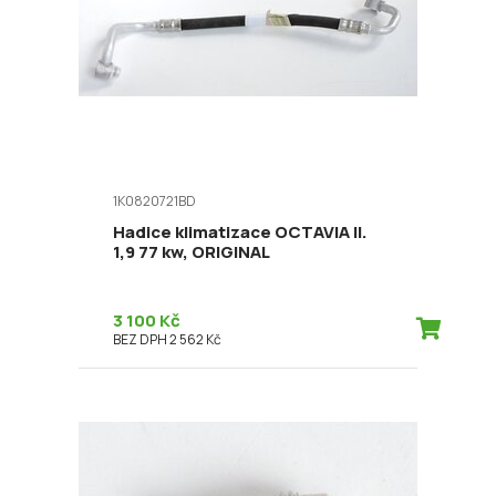
1K0820721BD
Hadice klimatizace OCTAVIA II.
1,9 77 kw, ORIGINAL
3 100 Kč
BEZ DPH 2 562 Kč