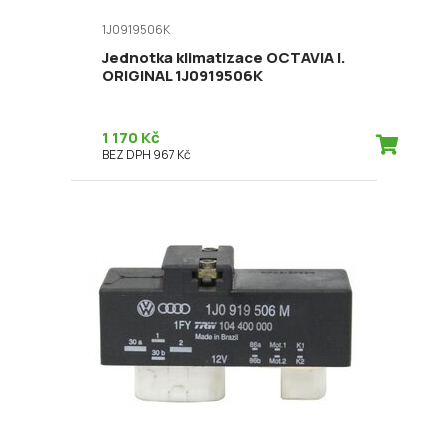
1J0919506K
Jednotka klimatizace OCTAVIA I.
ORIGINAL 1J0919506K
1 170 Kč
BEZ DPH 967 Kč