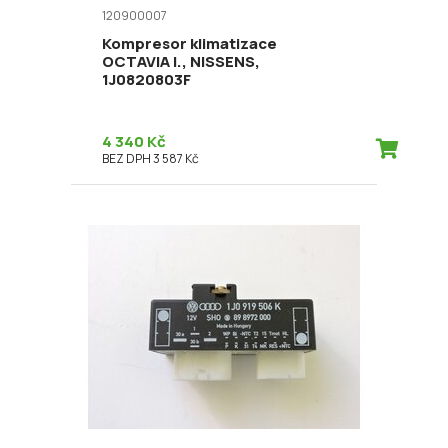
120900007
Kompresor klimatizace
OCTAVIA I., NISSENS,
1J0820803F
4 340 Kč
BEZ DPH 3 587 Kč