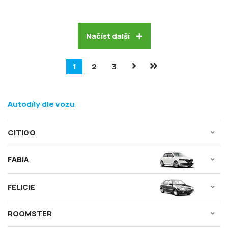
Načíst další
1
2
3
Autodíly dle vozu
CITIGO
FABIA
FELICIE
ROOMSTER