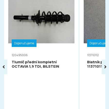
Doporučujeme
Doporučujem
120495006
113710112
Tlumič přední kompletní
Blatník pře
OCTAVIA 1,9 TDI, BILSTEIN
113710112