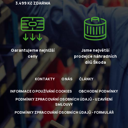
3.499 Kč ZDARMA
Garantujeme nejnižší
Jsme největší
ceny
prodejce náhradních
dílů Škoda
KONTAKTY
O NÁS
ČLÁNKY
INFORMACE O POUŽÍVÁNÍ COOKIES
OBCHODNÍ PODMÍNKY
PODMÍNKY ZPRACOVÁNÍ OSOBNÍCH ÚDAJŮ - UZAVŘENÍ
SMLOUVY
PODMÍNKY ZPRACOVÁNÍ OSOBNÍCH ÚDAJŮ - FORMULÁŘ