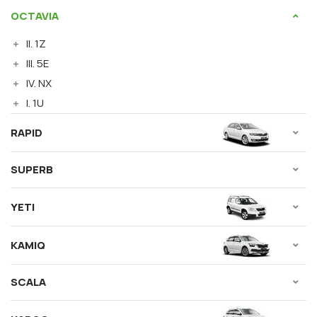
OCTAVIA
II. 1Z
III. 5E
IV. NX
I. 1U
RAPID
SUPERB
YETI
KAMIQ
SCALA