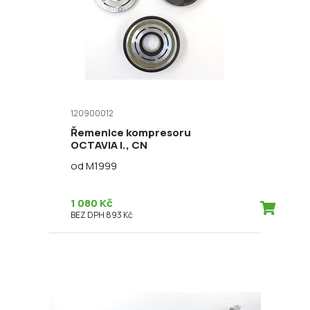
120900012
Řemenice kompresoru
OCTAVIA I., CN
od M1999
1 080 Kč
BEZ DPH 893 Kč