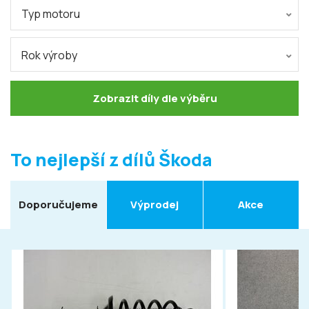
Typ motoru
Rok výroby
Zobrazit díly dle výběru
To nejlepší z dílů Škoda
Doporučujeme
Výprodej
Akce