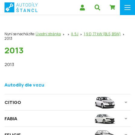
Nyní se nacházíte:
Úvodní stránka
II. 5J
1,9 D, 77 kW (BLS, BSW)
2013
2013
2013
Autodíly dle vozu
CITIGO
FABIA
FELICIE