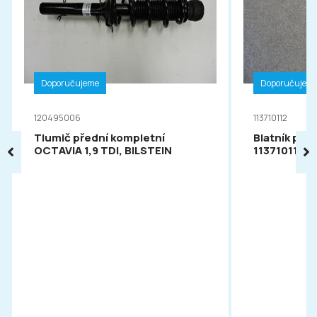
Doporučujeme
Doporučujem
120495006
113710112
Tlumič přední kompletní
Blatník pře
OCTAVIA 1,9 TDI, BILSTEIN
113710112