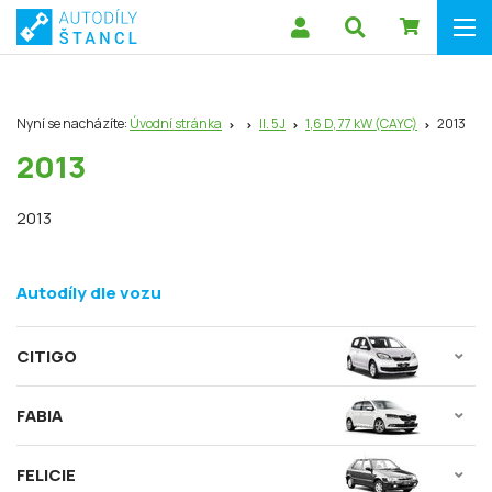
Nyní se nacházíte:
Úvodní stránka
II. 5J
1,6 D, 77 kW (CAYC)
2013
2013
2013
Autodíly dle vozu
CITIGO
FABIA
FELICIE