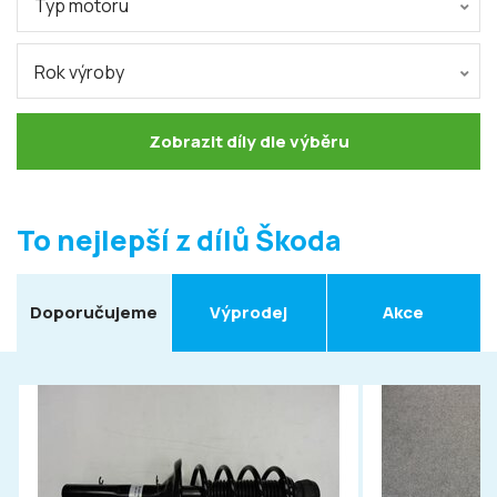
Typ motoru
Rok výroby
Zobrazit díly dle výběru
To nejlepší z dílů Škoda
Doporučujeme
Výprodej
Akce