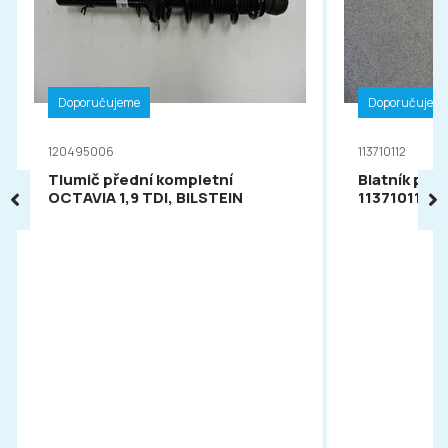
Doporučujeme
Doporučujem
120495006
113710112
Tlumič přední kompletní
Blatník pře
OCTAVIA 1,9 TDI, BILSTEIN
113710112