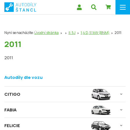
Nyní se nacházíte:
Úvodní stránka
II. 5J
1,4 D, 51 kW (BNM)
2011
2011
2011
Autodíly dle vozu
CITIGO
FABIA
FELICIE