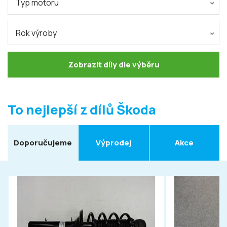
Typ motoru
Rok výroby
Zobrazit díly dle výběru
To nejlepší z dílů Škoda
Doporučujeme
Výprodej
Akce