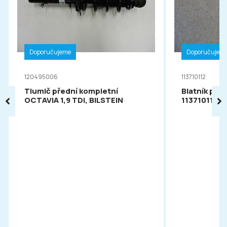
Doporučujeme
Doporučujem
120495006
113710112
Tlumič přední kompletní
Blatník pře
OCTAVIA 1,9 TDI, BILSTEIN
113710112