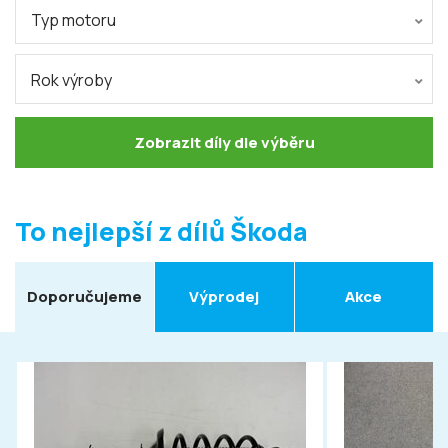
Typ motoru
Rok výroby
Zobrazit díly dle výběru
To nejlepší z dílů Škoda
Doporučujeme
Výprodej
Akce