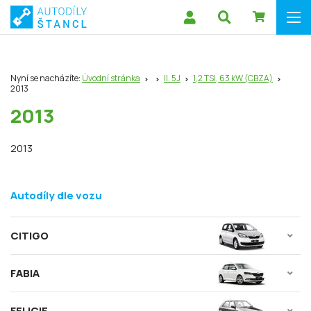
Nyní se nacházíte:
Úvodní stránka
II. 5J
1,2 TSI, 63 kW (CBZA)
2013
2013
2013
Autodíly dle vozu
CITIGO
FABIA
FELICIE