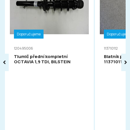
Doporučujeme
Doporučujem
120495006
113710112
Tlumič přední kompletní
Blatník pře
OCTAVIA 1,9 TDI, BILSTEIN
113710112