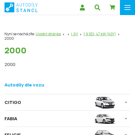
Nyní se nacházíte:
Úvodní stránka
I. 6Y
1,9 SDI, 47 kW (ASY)
2000
2000
2000
Autodíly dle vozu
CITIGO
FABIA
FELICIE