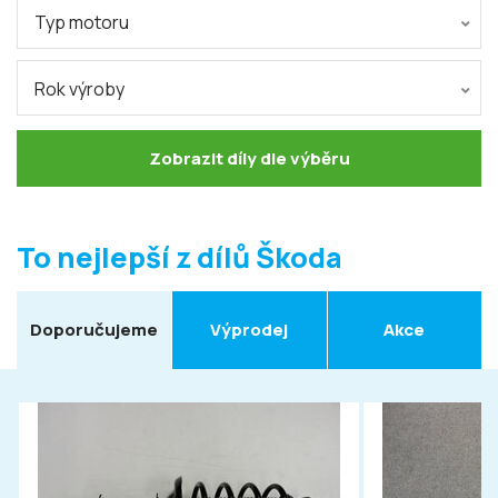
Typ motoru
Rok výroby
Zobrazit díly dle výběru
To nejlepší z dílů Škoda
Doporučujeme
Výprodej
Akce