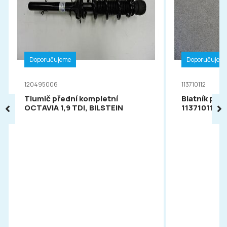
Doporučujeme
Doporučujem
120495006
113710112
Tlumič přední kompletní
Blatník pře
OCTAVIA 1,9 TDI, BILSTEIN
113710112