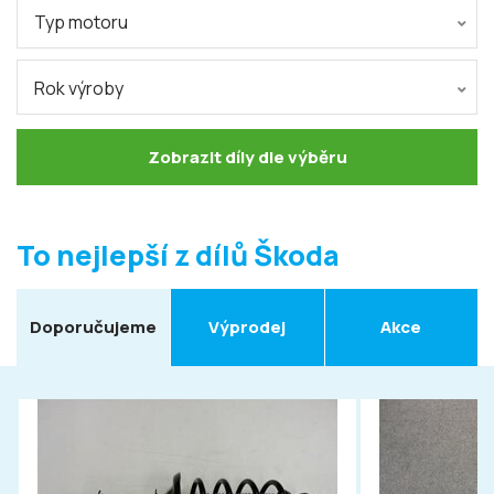
Typ motoru
Rok výroby
Zobrazit díly dle výběru
To nejlepší z dílů Škoda
Doporučujeme
Výprodej
Akce