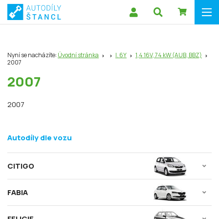
Nyní se nacházíte:
Úvodní stránka
I. 6Y
1,4 16V, 74 kW (AUB, BBZ)
2007
2007
2007
Autodíly dle vozu
CITIGO
FABIA
FELICIE