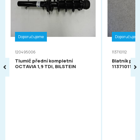
Doporučujeme
Doporučujem
120495006
113710112
Tlumič přední kompletní
Blatník pře
OCTAVIA 1,9 TDI, BILSTEIN
113710112