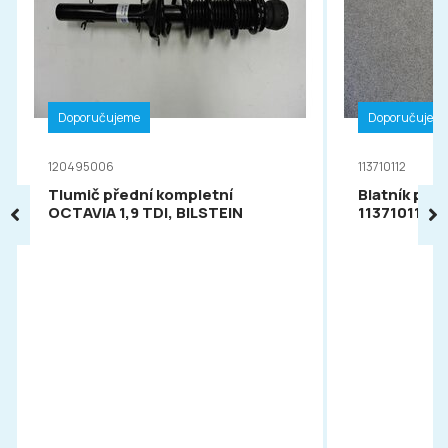
Doporučujeme
Doporučujem
120495006
113710112
Tlumič přední kompletní
Blatník pře
OCTAVIA 1,9 TDI, BILSTEIN
113710112