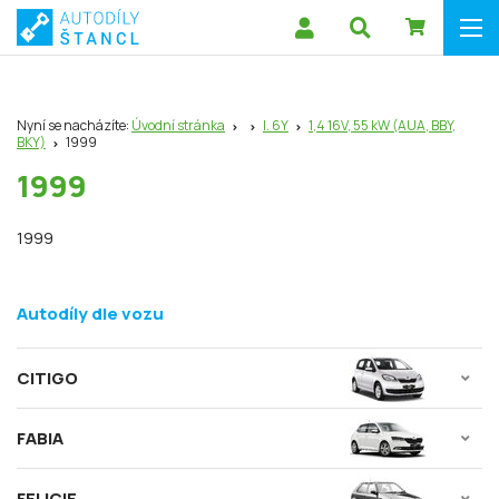
Nyní se nacházíte:
Úvodní stránka
I. 6Y
1,4 16V, 55 kW (AUA, BBY,
BKY)
1999
1999
1999
Autodíly dle vozu
CITIGO
FABIA
FELICIE