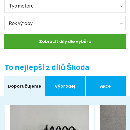
Typ motoru
Rok výroby
Zobrazit díly dle výběru
To nejlepší z dílů Škoda
Doporučujeme
Výprodej
Akce