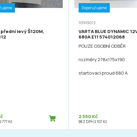
čujeme
Doporučujeme
113919072
 přední levý Š120M,
VARTA BLUE DYNAMIC 12
112
680A E11 574012068
POUZE OSOBNÍ ODBĚR
rozměry 278x175x190
startovací proud 680 A
Kč
2 550 Kč
 777 Kč
BEZ DPH 2 107 Kč