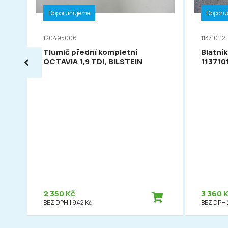
Doporučujeme
Doporu
120495006
113710112
Tlumič přední kompletní
Blatník
OCTAVIA 1,9 TDI, BILSTEIN
113710
2 350 Kč
3 360 
BEZ DPH 1 942 Kč
BEZ DPH 2