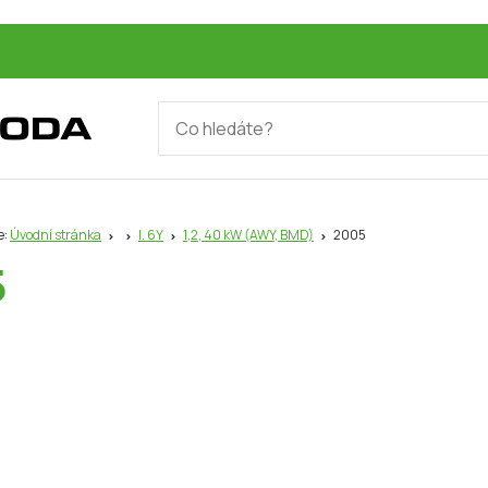
e:
Úvodní stránka
I. 6Y
1,2, 40 kW (AWY, BMD)
2005
5