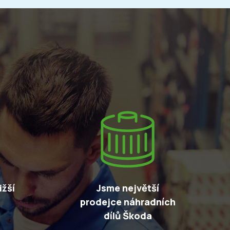
žší
Jsme největší
prodejce náhradních
dílů Škoda