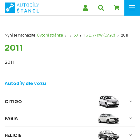
Nyní se nacházíte:
Úvodní stránka
5J
1,6 D, 77 kW (CAYC)
2011
2011
2011
Autodíly dle vozu
CITIGO
FABIA
FELICIE