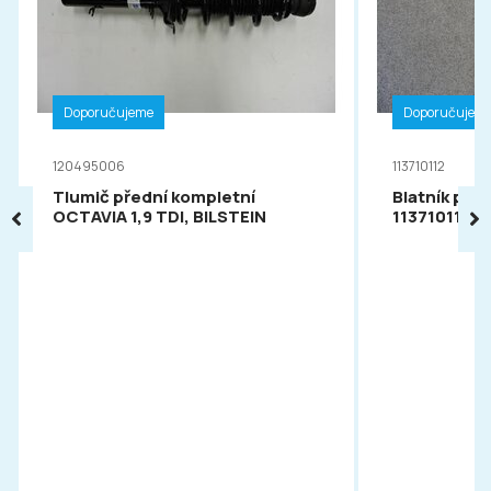
Doporučujeme
Doporučujem
120495006
113710112
Tlumič přední kompletní
Blatník pře
OCTAVIA 1,9 TDI, BILSTEIN
113710112