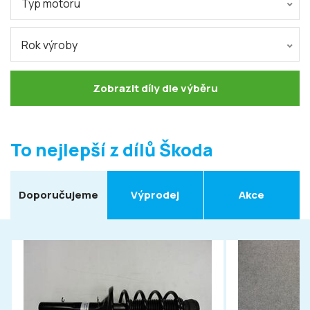
Typ motoru
Rok výroby
Zobrazit díly dle výběru
To nejlepší z dílů Škoda
Doporučujeme
Výprodej
Akce