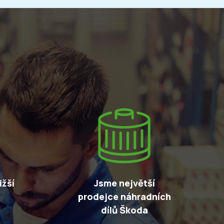
žší
Jsme největší
prodejce náhradních
dílů Škoda