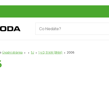
e:
Úvodní stránka
5J
1,4 D, 51 kW (BNM)
2006
6