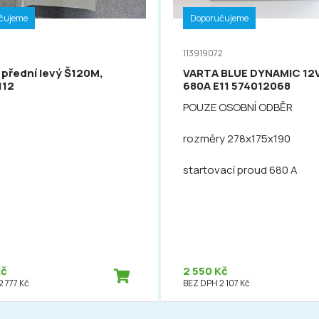
čujeme
Doporučujeme
113919072
 přední levý Š120M,
VARTA BLUE DYNAMIC 12
112
680A E11 574012068
POUZE OSOBNÍ ODBĚR
rozměry 278x175x190
startovací proud 680 A
Kč
2 550 Kč
 777 Kč
BEZ DPH 2 107 Kč