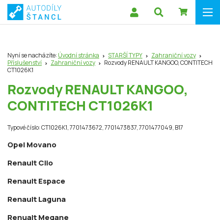
Nyní se nacházíte:
Úvodní stránka
STARŠÍ TYPY
Zahraniční vozy
Příslušenství
Zahraniční vozy
Rozvody RENAULT KANGOO, CONTITECH
CT1026K1
Rozvody RENAULT KANGOO,
CONTITECH CT1026K1
Typové číslo: CT1026K1, 7701473672, 7701473837, 7701477049, B17
Opel Movano
Renault Clio
Renault Espace
Renault Laguna
Renualt Megane