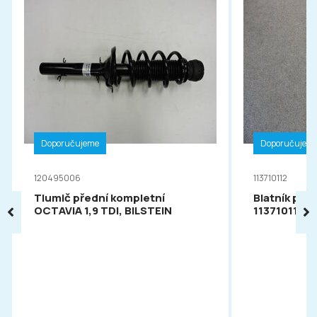
Doporučujeme
Doporučujem
120495006
113710112
Tlumič přední kompletní
Blatník pře
OCTAVIA 1,9 TDI, BILSTEIN
113710112