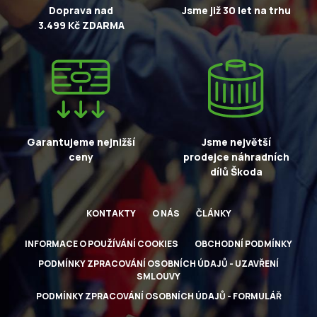
Doprava nad
Jsme již 30 let na trhu
3.499 Kč ZDARMA
Garantujeme nejnižší
Jsme největší
ceny
prodejce náhradních
dílů Škoda
KONTAKTY
O NÁS
ČLÁNKY
INFORMACE O POUŽÍVÁNÍ COOKIES
OBCHODNÍ PODMÍNKY
PODMÍNKY ZPRACOVÁNÍ OSOBNÍCH ÚDAJŮ - UZAVŘENÍ
SMLOUVY
PODMÍNKY ZPRACOVÁNÍ OSOBNÍCH ÚDAJŮ - FORMULÁŘ