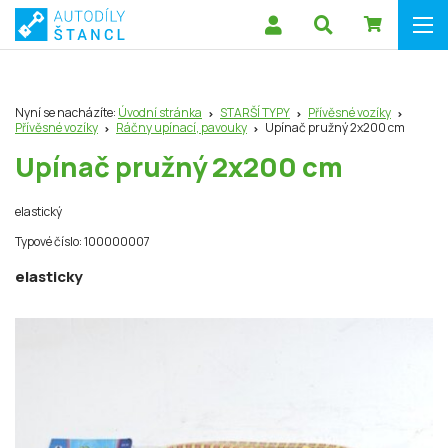
Nyní se nacházíte:
Úvodní stránka
STARŠÍ TYPY
Přívěsné vozíky
Přívěsné vozíky
Ráčny upínací, pavouky
Upínač pružný 2x200 cm
Upínač pružný 2x200 cm
elastický
Typové číslo: 100000007
elasticky