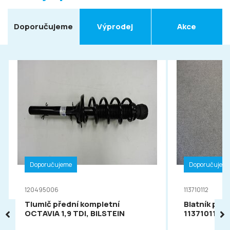
Doporučujeme
Výprodej
Akce
Doporučujeme
Doporučujem
120495006
113710112
Tlumič přední kompletní
Blatník pře
OCTAVIA 1,9 TDI, BILSTEIN
113710112