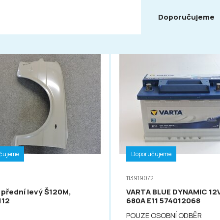
Doporučujeme
čujeme
Doporučujeme
113919072
 přední levý Š120M,
VARTA BLUE DYNAMIC 12
112
680A E11 574012068
POUZE OSOBNÍ ODBĚR