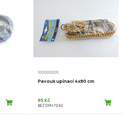
100000005
Pavouk upínací 4x80 cm
85 Kč
BEZ DPH 70 Kč