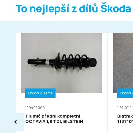
To nejlepší z dílů Škoda
Doporučujeme
Doporu
120495006
113710112
Tlumič přední kompletní
Blatník
OCTAVIA 1,9 TDI, BILSTEIN
113710