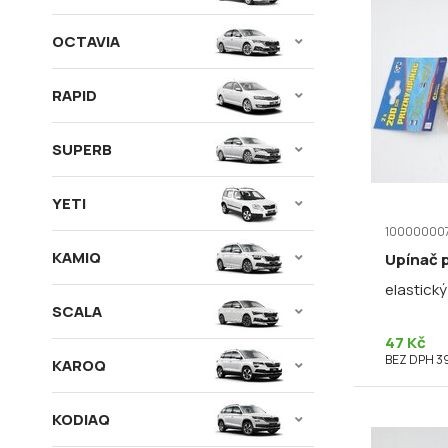
OCTAVIA
RAPID
SUPERB
YETI
10000000
KAMIQ
Upínač 
elastický
SCALA
47 Kč
BEZ DPH 39
KAROQ
KODIAQ