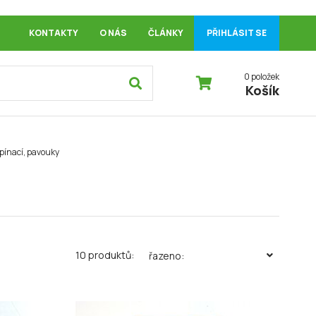
KONTAKTY
O NÁS
ČLÁNKY
PŘIHLÁSIT SE
0 položek
Košík
ínací, pavouky
10 produktů:
řazeno: