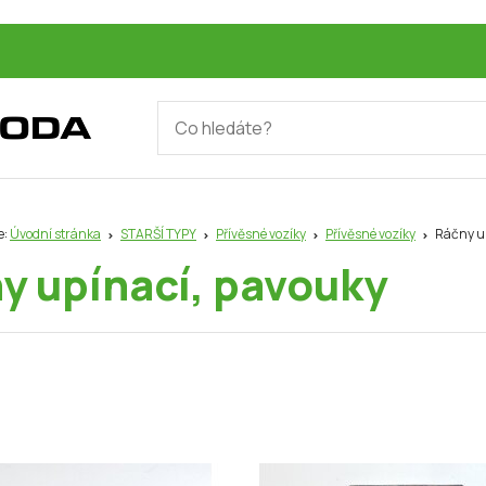
e:
Úvodní stránka
STARŠÍ TYPY
Přívěsné vozíky
Přívěsné vozíky
Ráčny up
y upínací, pavouky