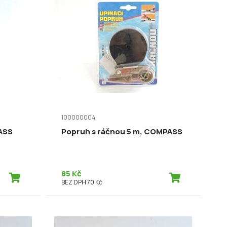
100000004
ASS
Popruh s ráčnou 5 m, COMPASS
85 Kč
BEZ DPH 70 Kč