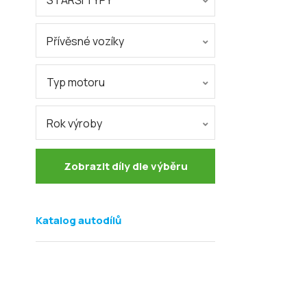
STARŠÍ TYPY
Přívěsné vozíky
Typ motoru
Rok výroby
Zobrazit díly dle výběru
Katalog autodílů