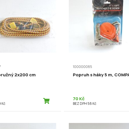
7
100000085
pružný 2x200 cm
Popruh s háky 5 m, COMP
70 Kč
 Kč
BEZ DPH 58 Kč