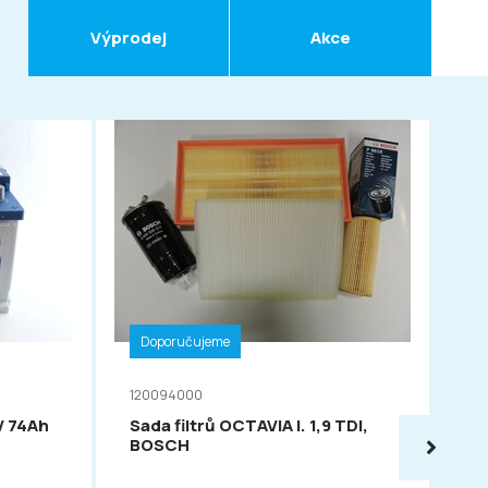
Výprodej
Akce
Doporučujeme
D
120094000
11
V 74Ah
Sada filtrů OCTAVIA I. 1,9 TDI,
VA
BOSCH
54
PO