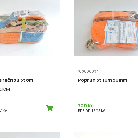
100000094
s ráčnou 5t 8m
Popruh 5t 10m 50mm
50MM
720 Kč
1 Kč
BEZ DPH 595 Kč