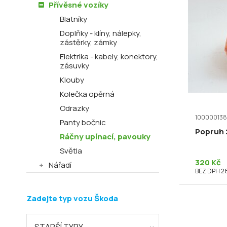
Přívěsné vozíky
Blatníky
Doplňky - klíny, nálepky,
zástěrky, zámky
Elektrika - kabely, konektory,
zásuvky
Klouby
Kolečka opěrná
Odrazky
100000138
Panty bočnic
Popruh 
Ráčny upínací, pavouky
Světla
320 Kč
Nářadí
BEZ DPH 2
Zadejte typ vozu Škoda