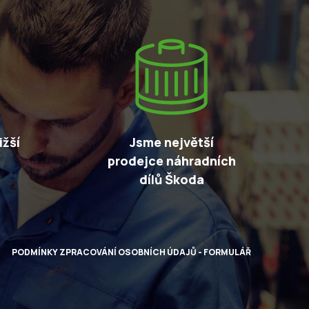
žší
Jsme největší
prodejce náhradních
dílů Škoda
PODMÍNKY ZPRACOVÁNÍ OSOBNÍCH ÚDAJŮ - FORMULÁŘ