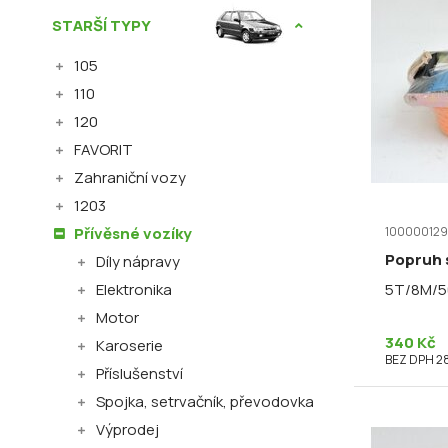
STARŠÍ TYPY
105
110
120
FAVORIT
Zahraniční vozy
1203
100000129
Přívěsné vozíky
Popruh 
Díly nápravy
5T/8M/
Elektronika
Motor
340 Kč
Karoserie
BEZ DPH 28
Příslušenství
Spojka, setrvačník, převodovka
Výprodej