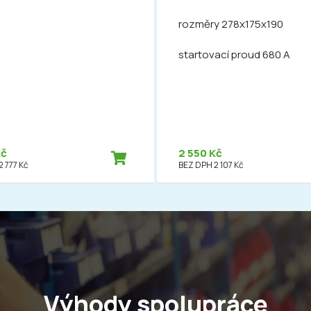
rozměry 278x175x190
startovací proud 680 A
Kč
2 550 Kč
 777 Kč
BEZ DPH 2 107 Kč
Výhody spolupráce