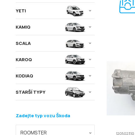
YETI
KAMIQ
SCALA
KAROQ
KODIAQ
STARŠÍ TYPY
Zadejte typ vozu Škoda
ROOMSTER
120502310