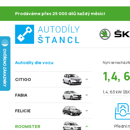
Prodáváme přes 25 000 dílů každý měsíc!
Autodíly dle vozu
Nyní se nacházít
1,4,
CITIGO
1,4, 63 kW (B
FABIA
FELICIE
Přední 
ROOMSTER