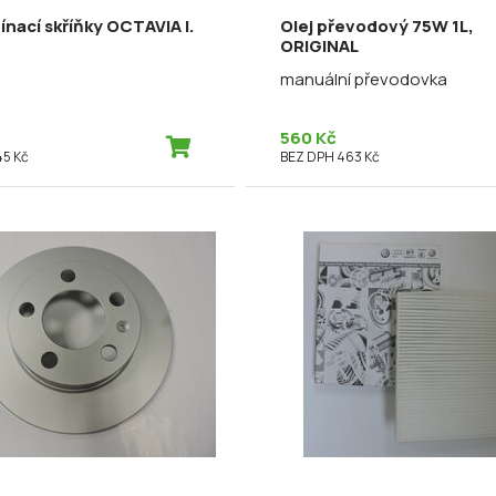
ínací skříňky OCTAVIA I.
Olej převodový 75W 1L,
ORIGINAL
manuální převodovka
560 Kč
45 Kč
BEZ DPH 463 Kč