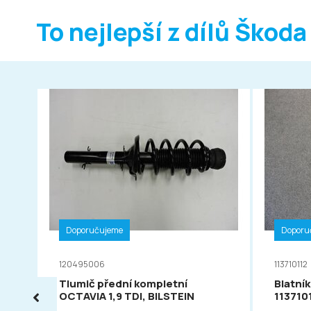
To nejlepší z dílů Škoda
Doporučujeme
Doporu
120495006
113710112
Tlumič přední kompletní
Blatník
OCTAVIA 1,9 TDI, BILSTEIN
113710