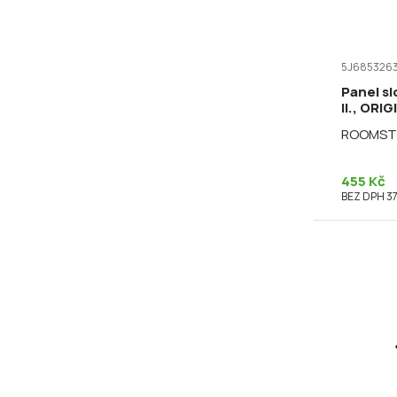
5J685326
Panel sl
II., ORI
ROOMST
455 Kč
BEZ DPH 37