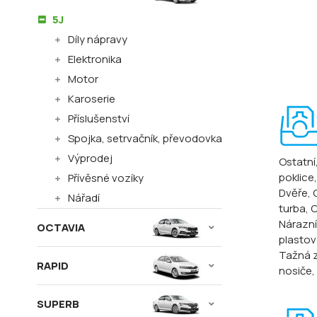
5J
Díly nápravy
Elektronika
Motor
Karoserie
Příslušenství
Spojka, setrvačník, převodovka
Výprodej
Ostatní
poklice
Přívěsné vozíky
Dvěře
,
Nářadí
turba
, 
Nárazní
OCTAVIA
plastové
Tažná z
RAPID
nosiče
,
SUPERB