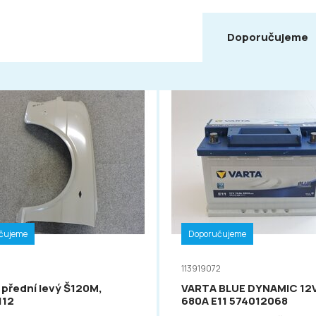
Doporučujeme
čujeme
Doporučujeme
113919072
 přední levý Š120M,
VARTA BLUE DYNAMIC 12
112
680A E11 574012068