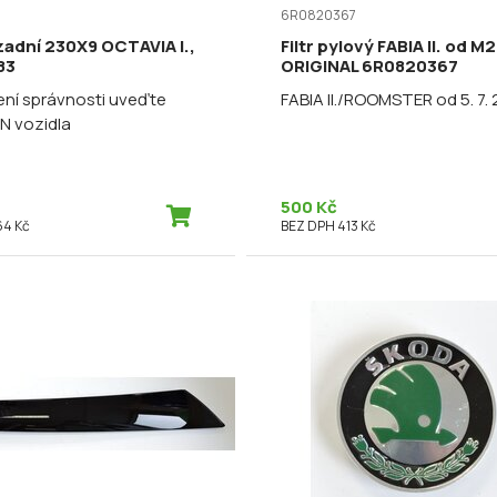
6R0820367
zadní 230X9 OCTAVIA I.,
Filtr pylový FABIA II. od M
83
ORIGINAL 6R0820367
ení správnosti uveďte
FABIA II./ROOMSTER od 5. 7. 
IN vozidla
500 Kč
64 Kč
BEZ DPH 413 Kč