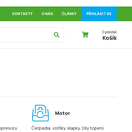
KONTAKTY
O NÁS
ČLÁNKY
PŘIHLÁSIT SE
0 položek
Košík
Motor
mpresory
Čerpadla, vstřiky, klapky
, Díly topení
,