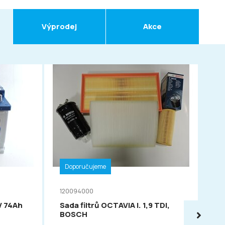
Výprodej
Akce
Doporučujeme
D
120094000
11
V 74Ah
Sada filtrů OCTAVIA I. 1,9 TDI,
VA
BOSCH
54