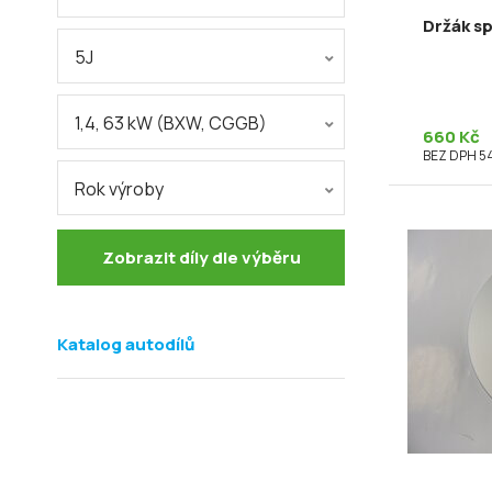
Držák sp
5J
1,4, 63 kW (BXW, CGGB)
660 Kč
BEZ DPH 5
Rok výroby
Zobrazit díly dle výběru
Katalog autodílů