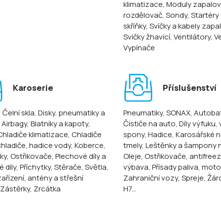
klimatizace
, Moduly zapalov
rozdělovač
, Sondy
, Startéry
skříňky
, Svíčky a kabely zapa
Svíčky žhavící
, Ventilátory
, V
Vypínače
Karoserie
Příslušenství
, Čelní skla
, Disky, pneumatiky a
Pneumatiky
, SONAX
, Autoba
, Airbagy
, Blatníky a kapoty
,
Čističe na auto
, Díly výfuku,
 Chladiče klimatizace
, Chladiče
spony
, Hadice
, Karosářské n
Chladiče, hadice vody
, Koberce
,
tmely
, Leštěnky a šampony 
ky
, Ostřikovače
, Plechové díly a
Oleje
, Ostřikovače, antifree
 díly
, Příchytky
, Stěrače
, Světla
,
výbava
, Přísady paliva, mot
ařízení, antény a střešní
Zahraniční vozy
, Spreje
, Žár
 Zástěrky
, Zrcátka
H7...