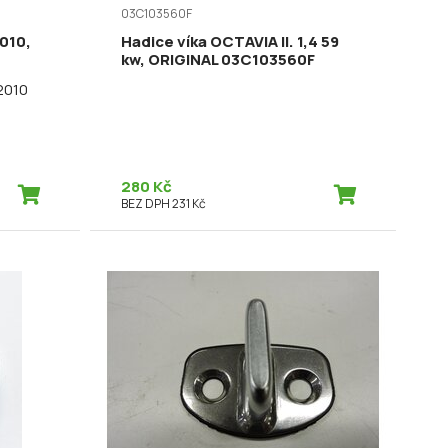
03C103560F
2010,
Hadice víka OCTAVIA II. 1,4 59
kw, ORIGINAL 03C103560F
2010
280 Kč
BEZ DPH 231 Kč