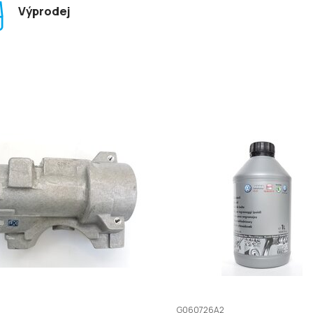
Výprodej
G060726A2