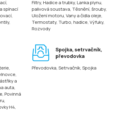
ací,
Filtry
, Hadice a trubky
, Lanka plynu,
 a spínací
palivová soustava
, Těsnění, šrouby
,
lovací
,
Uložení motoru
, Vany a čidla oleje
,
entily
,
Termostaty
, Turbo, hadice
, Výfuky
,
Rozvody
Spojka, setrvačník,
převodovka
terie
,
Převodovka
, Setrvačník
, Spojka
 vlnovce,
ástřiky a
na auta
,
ze
, Povinná
oru
,
ovky H4,