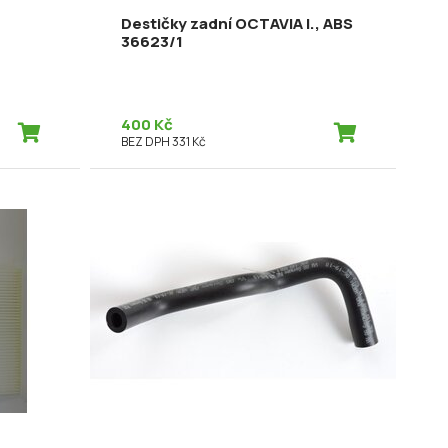
Destičky zadní OCTAVIA I., ABS
36623/1
400 Kč
BEZ DPH 331 Kč