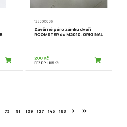
125000006
Závěrné péro zámku dveří
HB
ROOMSTER do M2010, ORIGINAL
200 Kč
BEZ DPH 165 Kč
73
91
109
127
145
163