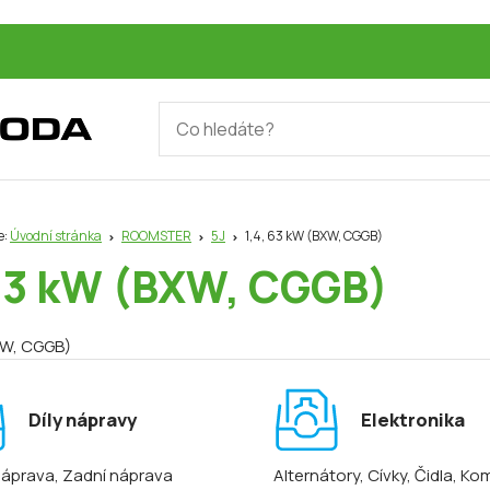
e:
Úvodní stránka
ROOMSTER
5J
1,4, 63 kW (BXW, CGGB)
 63 kW (BXW, CGGB)
XW, CGGB)
Díly nápravy
Elektronika
náprava
, Zadní náprava
Alternátory
, Cívky
, Čidla
, Ko