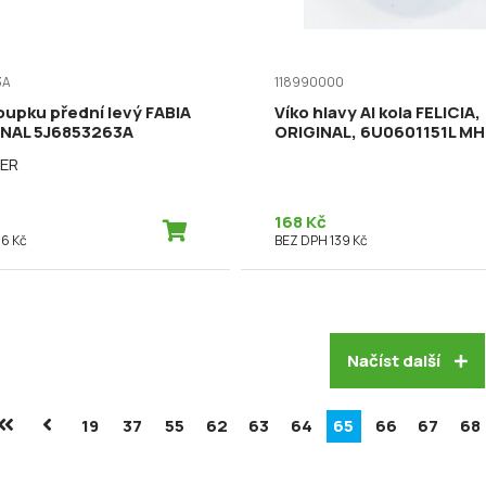
3A
118990000
oupku přední levý FABIA
Víko hlavy Al kola FELICIA,
GINAL 5J6853263A
ORIGINAL, 6U0601151L M
ER
168 Kč
6 Kč
BEZ DPH 139 Kč
Načíst další
19
37
55
62
63
64
65
66
67
68