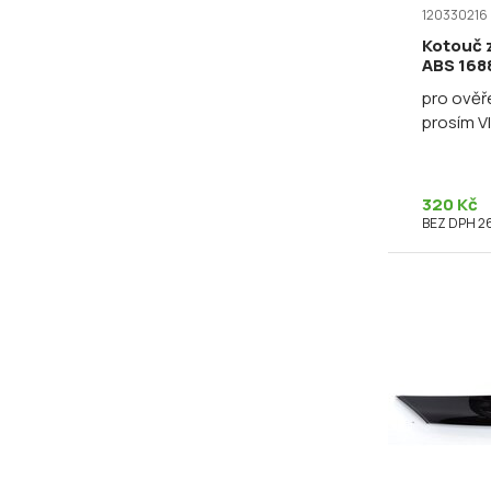
120330216
Kotouč 
ABS 168
pro ověř
prosím V
320 Kč
BEZ DPH 2