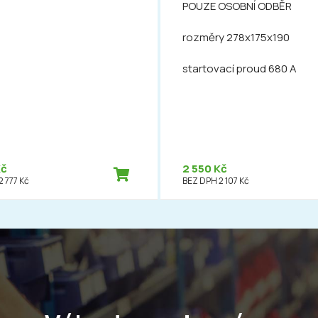
POUZE OSOBNÍ ODBĚR
rozměry 278x175x190
startovací proud 680 A
Kč
2 550 Kč
 777 Kč
BEZ DPH 2 107 Kč