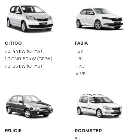
CITIGO
FABIA
1,0, 44 kW (CHYA)
I. 6Y
1,0 CNG, 50 kW (CPGA)
II. 5J
1,0, 55 kW (CHYB)
III. NJ
IV. VE
FELICIE
ROOMSTER
I.
5J