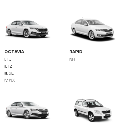
OCTAVIA
RAPID
I. 1U
NH
II. 1Z
III. 5E
IV. NX