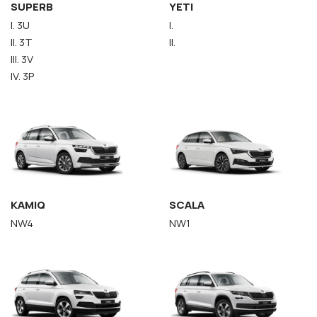
SUPERB
YETI
I. 3U
I.
II. 3T
II.
III. 3V
IV. 3P
KAMIQ
SCALA
NW4
NW1