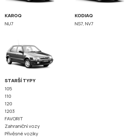
KAROQ
KODIAQ
NU7
NS7, NV7
STARŠÍ TYPY
105
110
120
1203
FAVORIT
Zahraniční vozy
Přívěsné vozíky