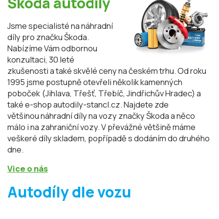
Škoda autodíly
Jsme specialisté na náhradní
díly pro značku Škoda.
Nabízíme Vám odbornou
konzultaci, 30 leté
zkušenosti a také skvělé ceny na českém trhu. Od roku
1995 jsme postupně otevřeli několik kamenných
poboček (Jihlava, Třešť, Třebíč, Jindřichův Hradec) a
také e-shop autodily-stancl.cz. Najdete zde
většinou náhradní díly na vozy značky Škoda a něco
málo i na zahraniční vozy. V převážné většině máme
veškeré díly skladem, popřípadě s dodáním do druhého
dne.
Vice o nás
Autodíly dle vozu