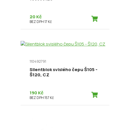
20 Kč
BEZ DPH 17 Kč
110492791
Silentblok svislého čepu Š105 -
Š120, CZ
190 Kč
BEZ DPH 157 Kč