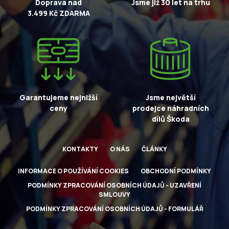
Doprava nad
Jsme již 30 let na trhu
3.499 Kč ZDARMA
Garantujeme nejnižší
Jsme největší
ceny
prodejce náhradních
dílů Škoda
KONTAKTY
O NÁS
ČLÁNKY
INFORMACE O POUŽÍVÁNÍ COOKIES
OBCHODNÍ PODMÍNKY
PODMÍNKY ZPRACOVÁNÍ OSOBNÍCH ÚDAJŮ - UZAVŘENÍ
SMLOUVY
PODMÍNKY ZPRACOVÁNÍ OSOBNÍCH ÚDAJŮ - FORMULÁŘ