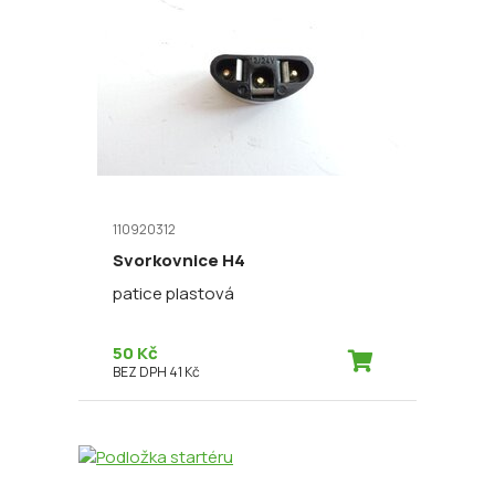
110920312
Svorkovnice H4
patice plastová
50 Kč
BEZ DPH 41 Kč