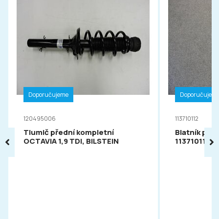
Doporučujeme
Doporučujem
120495006
113710112
Tlumič přední kompletní
Blatník pře
OCTAVIA 1,9 TDI, BILSTEIN
113710112