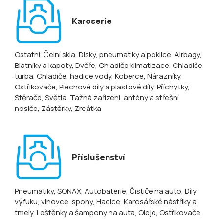
Karoserie
Ostatní
, Čelní skla
, Disky, pneumatiky a poklice
, Airbagy
,
Blatníky a kapoty
, Dvěře
, Chladiče klimatizace
, Chladiče
turba
, Chladiče, hadice vody
, Koberce
, Nárazníky
,
Ostřikovače
, Plechové díly a plastové díly
, Příchytky
,
Stěrače
, Světla
, Tažná zařízení, antény a střešní
nosiče
, Zástěrky
, Zrcátka
Příslušenství
Pneumatiky
, SONAX
, Autobaterie
, Čističe na auto
, Díly
výfuku, vlnovce, spony
, Hadice
, Karosářské nástřiky a
tmely
, Leštěnky a šampony na auta
, Oleje
, Ostřikovače,