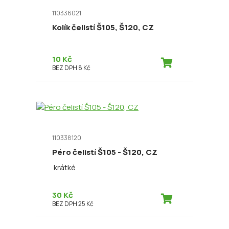
110336021
Kolík čelistí Š105, Š120, CZ
10 Kč
BEZ DPH 8 Kč
110338120
Péro čelistí Š105 - Š120, CZ
krátké
30 Kč
BEZ DPH 25 Kč