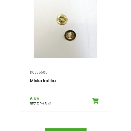
110338580
Miska kolíku
6 Kč
BEZ DPH 5 Kč