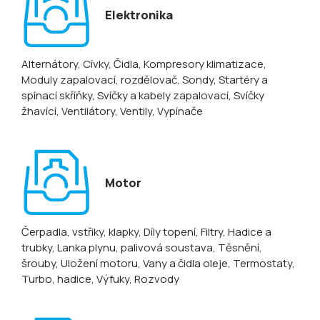
Elektronika
Alternátory
, Cívky
, Čidla
, Kompresory klimatizace
,
Moduly zapalovací, rozdělovač
, Sondy
, Startéry a
spínací skříňky
, Svíčky a kabely zapalovací
, Svíčky
žhavící
, Ventilátory
, Ventily
, Vypínače
Motor
Čerpadla, vstřiky, klapky
, Díly topení
, Filtry
, Hadice a
trubky
, Lanka plynu, palivová soustava
, Těsnění,
šrouby
, Uložení motoru
, Vany a čidla oleje
, Termostaty
,
Turbo, hadice
, Výfuky
, Rozvody