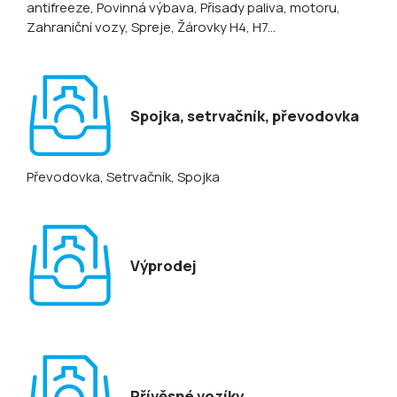
antifreeze
, Povinná výbava
, Přísady paliva, motoru
,
Zahraniční vozy
, Spreje
, Žárovky H4, H7...
Spojka, setrvačník, převodovka
Převodovka
, Setrvačník
, Spojka
Výprodej
Přívěsné vozíky