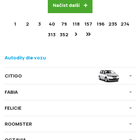
Načíst další
1
2
3
40
79
118
157
196
235
274
313
352
Autodíly dle vozu
CITIGO
FABIA
FELICIE
ROOMSTER
OCTAVIA