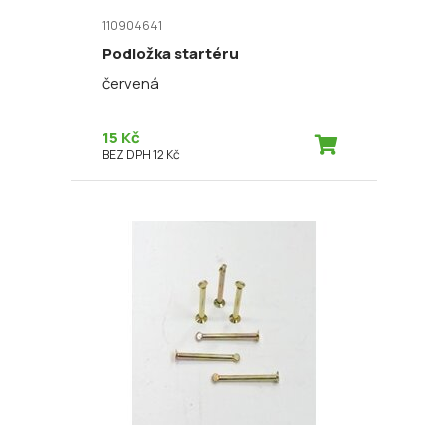
110904641
Podložka startéru
červená
15 Kč
BEZ DPH 12 Kč