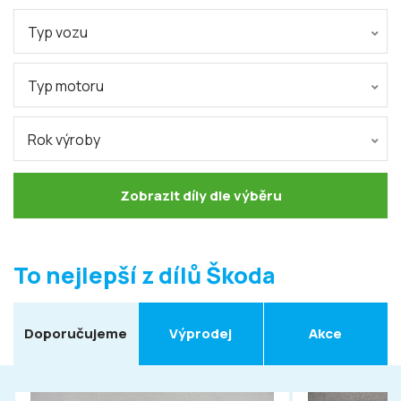
Typ vozu
Typ motoru
Rok výroby
Zobrazit díly dle výběru
To nejlepší z dílů Škoda
Doporučujeme
Výprodej
Akce