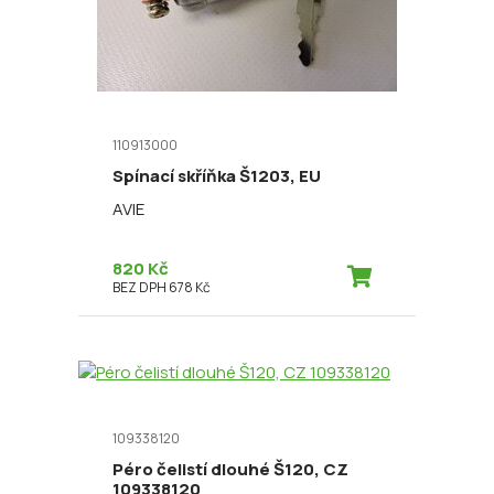
110913000
Spínací skříňka Š1203, EU
AVIE
820 Kč
BEZ DPH 678 Kč
109338120
Péro čelistí dlouhé Š120, CZ
109338120